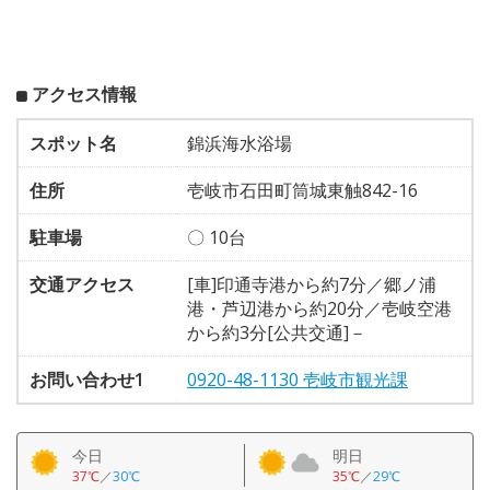
アクセス情報
スポット名
錦浜海水浴場
住所
壱岐市石田町筒城東触842-16
駐車場
〇 10台
交通アクセス
[車]印通寺港から約7分／郷ノ浦
港・芦辺港から約20分／壱岐空港
から約3分[公共交通]－
お問い合わせ1
0920-48-1130 壱岐市観光課
今日
明日
37℃
／
30℃
35℃
／
29℃