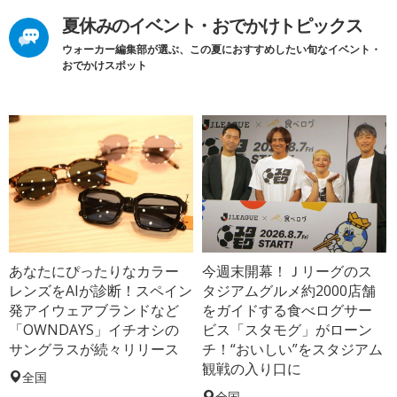
夏休みのイベント・おでかけトピックス
ウォーカー編集部が選ぶ、この夏におすすめしたい旬なイベント・
おでかけスポット
あなたにぴったりなカラー
今週末開幕！Ｊリーグのス
レンズをAIが診断！スペイン
タジアムグルメ約2000店舗
発アイウェアブランドなど
をガイドする食べログサー
「OWNDAYS」イチオシの
ビス「スタモグ」がローン
サングラスが続々リリース
チ！“おいしい”をスタジアム
観戦の入り口に
全国
全国