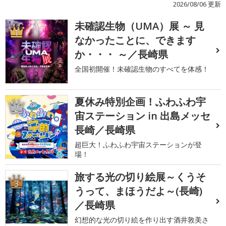
2026/08/06 更新
未確認生物（UMA）展 ～ 見
1
なかったことに、できます
か・・・ ～／長崎県
全国初開催！未確認生物のすべてを体感！
夏休み特別企画！ふわふわ宇
2
宙ステーション in 出島メッセ
長崎／長崎県
超巨大！ふわふわ宇宙ステーションが登
場！
旅する光の切り絵展～くうそ
3
うって、まほうだよ～(長崎)
／長崎県
幻想的な光の切り絵を作り出す酒井敦美さ