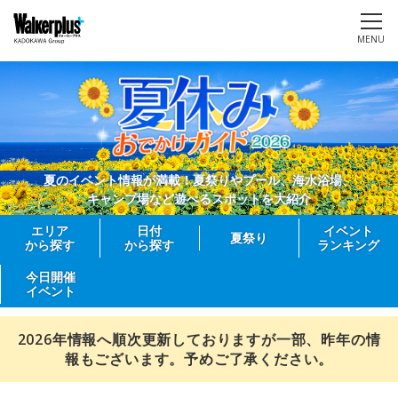
MENU
夏のイベント情報が満載！夏祭りやプール、海水浴場、
キャンプ場など遊べるスポットを大紹介
エリア
日付
イベント
夏祭り
から探す
から探す
ランキング
今日開催
イベント
2026年情報へ順次更新しておりますが一部、昨年の情
報もございます。予めご了承ください。