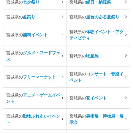
宮城県の
七夕祭り
宮城県の
縁日・納涼祭
宮城県の
盆踊り
宮城県の
屋台のある夏祭り
宮城県の
体験イベント・アク
宮城県の
無料イベント
ティビティ
宮城県の
グルメ・フードフェ
宮城県の
物産展
ス
宮城県の
コンサート・音楽イ
宮城県の
フリーマーケット
ベント
宮城県の
アニメ・ゲームイベ
宮城県の
花イベント
ント
宮城県の
動物ふれあいイベン
宮城県の
美術展・博物展・展
ト
示会