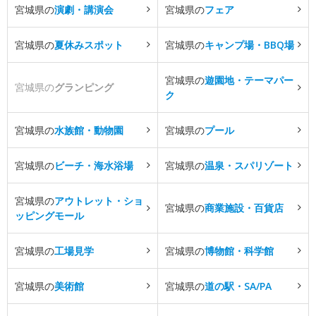
宮城県の
演劇・講演会
宮城県の
フェア
宮城県の
夏休みスポット
宮城県の
キャンプ場・BBQ場
宮城県の
遊園地・テーマパー
宮城県の
グランピング
ク
宮城県の
水族館・動物園
宮城県の
プール
宮城県の
ビーチ・海水浴場
宮城県の
温泉・スパリゾート
宮城県の
アウトレット・ショ
宮城県の
商業施設・百貨店
ッピングモール
宮城県の
工場見学
宮城県の
博物館・科学館
宮城県の
美術館
宮城県の
道の駅・SA/PA