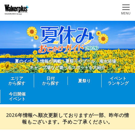
MENU
夏のイベント情報が満載！夏祭りやプール、海水浴場、
キャンプ場など遊べるスポットを大紹介
エリア
日付
イベント
夏祭り
から探す
から探す
ランキング
今日開催
イベント
2026年情報へ順次更新しておりますが一部、昨年の情
報もございます。予めご了承ください。