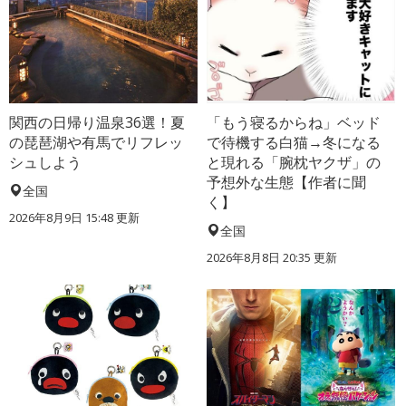
関西の日帰り温泉36選！夏
「もう寝るからね」ベッド
の琵琶湖や有馬でリフレッ
で待機する白猫→冬になる
シュしよう
と現れる「腕枕ヤクザ」の
予想外な生態【作者に聞
全国
く】
2026年8月9日 15:48
更新
全国
2026年8月8日 20:35
更新