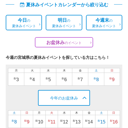
夏休みイベントカレンダーから絞り込む
今日
明日
今週末
の
の
の
夏休みイベント
夏休みイベント
夏休みイベント
お盆休み
の
イベント
今週の宮城県の夏休みイベントを探している方はこちら！
月
火
水
木
金
土
日
8/
8/
8/
8/
8/
8/
8/
3
4
5
6
7
8
9
今年のお盆休み
土
日
月
火
水
木
金
土
日
8/
8/
8/
8/
8/
8/
8/
8/
8/
8
9
10
11
12
13
14
15
16