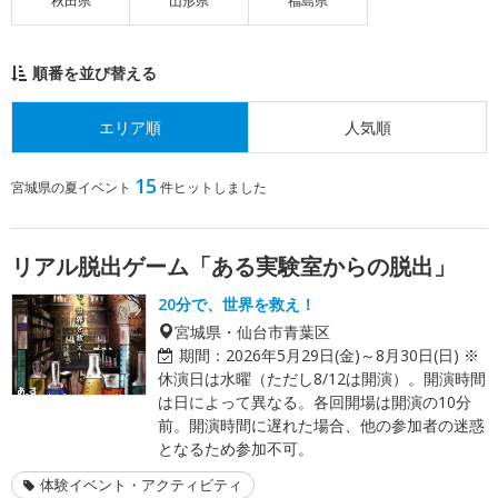
秋田県
山形県
福島県
順番を並び替える
エリア順
人気順
15
宮城県の夏イベント
件ヒットしました
リアル脱出ゲーム「ある実験室からの脱出」
20分で、世界を救え！
宮城県・仙台市青葉区
期間：
2026年5月29日(金)～8月30日(日) ※
休演日は水曜（ただし8/12は開演）。開演時間
は日によって異なる。各回開場は開演の10分
前。開演時間に遅れた場合、他の参加者の迷惑
となるため参加不可。
体験イベント・アクティビティ