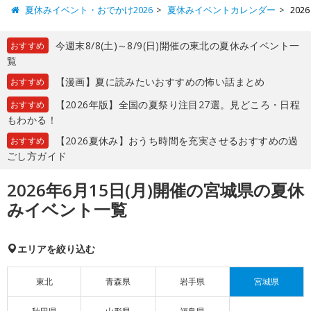
夏休みイベント・おでかけ2026
夏休みイベントカレンダー
20
今週末8/8(土)～8/9(日)開催の東北の夏休みイベント一
おすすめ
覧
【漫画】夏に読みたいおすすめの怖い話まとめ
おすすめ
【2026年版】全国の夏祭り注目27選。見どころ・日程
おすすめ
もわかる！
【2026夏休み】おうち時間を充実させるおすすめの過
おすすめ
ごし方ガイド
2026年6月15日(月)開催の宮城県の夏休
みイベント一覧
エリアを絞り込む
東北
青森県
岩手県
宮城県