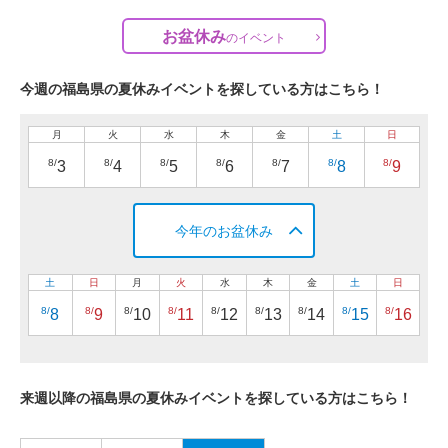
お盆休み
の
イベント
今週の福島県の夏休みイベントを探している方はこちら！
月
火
水
木
金
土
日
8/
8/
8/
8/
8/
8/
8/
3
4
5
6
7
8
9
今年のお盆休み
土
日
月
火
水
木
金
土
日
8/
8/
8/
8/
8/
8/
8/
8/
8/
8
9
10
11
12
13
14
15
16
来週以降の福島県の夏休みイベントを探している方はこちら！