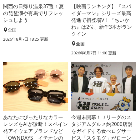
関西の日帰り温泉37選！夏
【映画ランキング】『スパ
の琵琶湖や有馬でリフレッ
イダーマン』シリーズ最高
シュしよう
発進で初登場V！『ちいか
わ』は2位、新作3本がラン
全国
クイン
2026年8月7日 18:25
更新
全国
2026年8月7日 11:00
更新
あなたにぴったりなカラー
今週末開幕！Ｊリーグのス
レンズをAIが診断！スペイン
タジアムグルメ約2000店舗
発アイウェアブランドなど
をガイドする食べログサー
「OWNDAYS」イチオシの
ビス「スタモグ」がローン