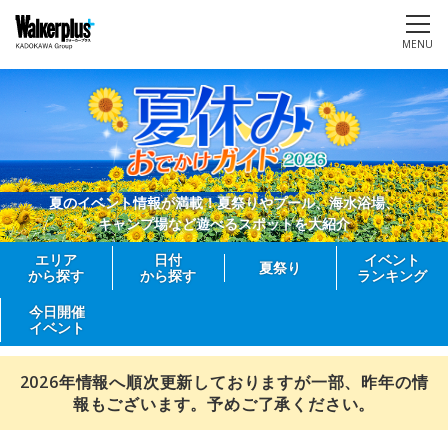
MENU
夏のイベント情報が満載！夏祭りやプール、海水浴場、
キャンプ場など遊べるスポットを大紹介
エリア
日付
イベント
夏祭り
から探す
から探す
ランキング
今日開催
イベント
2026年情報へ順次更新しておりますが一部、昨年の情
報もございます。予めご了承ください。