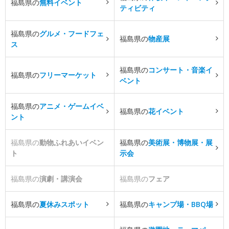
福島県の
無料イベント
ティビティ
福島県の
グルメ・フードフェ
福島県の
物産展
ス
福島県の
コンサート・音楽イ
福島県の
フリーマーケット
ベント
福島県の
アニメ・ゲームイベ
福島県の
花イベント
ント
福島県の
動物ふれあいイベン
福島県の
美術展・博物展・展
ト
示会
福島県の
演劇・講演会
福島県の
フェア
福島県の
夏休みスポット
福島県の
キャンプ場・BBQ場