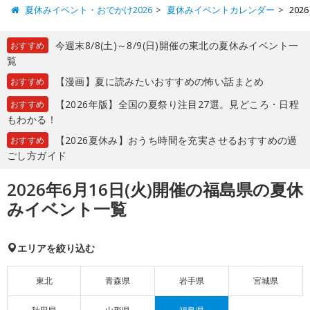
夏休みイベント・おでかけ2026
夏休みイベントカレンダー
20
今週末8/8(土)～8/9(日)開催の東北の夏休みイベント一
おすすめ
覧
【漫画】夏に読みたいおすすめの怖い話まとめ
おすすめ
【2026年版】全国の夏祭り注目27選。見どころ・日程
おすすめ
もわかる！
【2026夏休み】おうち時間を充実させるおすすめの過
おすすめ
ごし方ガイド
2026年6月16日(火)開催の福島県の夏休
みイベント一覧
エリアを絞り込む
東北
青森県
岩手県
宮城県