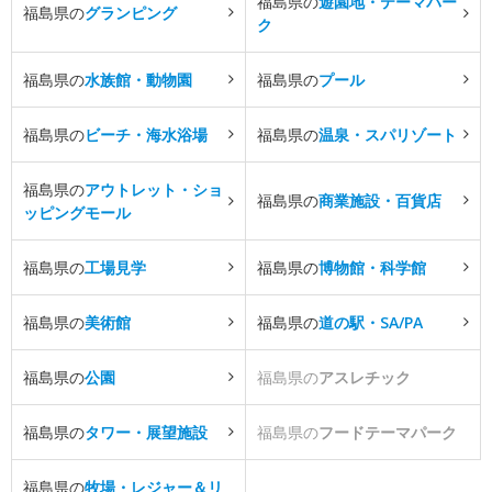
福島県の
遊園地・テーマパー
福島県の
グランピング
ク
福島県の
水族館・動物園
福島県の
プール
福島県の
ビーチ・海水浴場
福島県の
温泉・スパリゾート
福島県の
アウトレット・ショ
福島県の
商業施設・百貨店
ッピングモール
福島県の
工場見学
福島県の
博物館・科学館
福島県の
美術館
福島県の
道の駅・SA/PA
福島県の
公園
福島県の
アスレチック
福島県の
タワー・展望施設
福島県の
フードテーマパーク
福島県の
牧場・レジャー＆リ