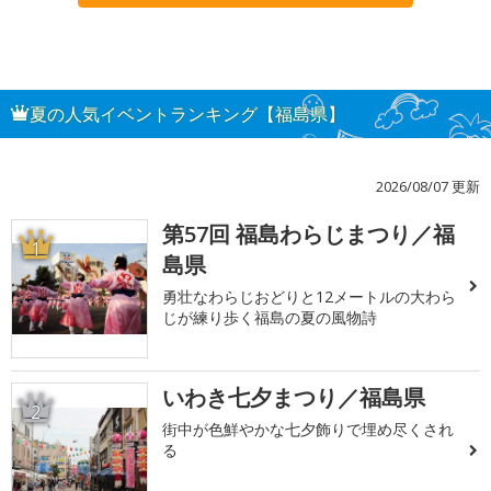
夏の人気イベントランキング【福島県】
2026/08/07 更新
第57回 福島わらじまつり／福
1
島県
勇壮なわらじおどりと12メートルの大わら
じが練り歩く福島の夏の風物詩
いわき七夕まつり／福島県
2
街中が色鮮やかな七夕飾りで埋め尽くされ
る