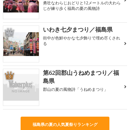
勇壮なわらじおどりと12メートルの大わら
じが練り歩く福島の夏の風物詩
いわき七夕まつり／福島県
2
街中が色鮮やかな七夕飾りで埋め尽くされ
る
第62回郡山うねめまつり／福
3
島県
郡山の夏の風物詩「うねめまつり」
福島県の夏の人気夏祭りランキング