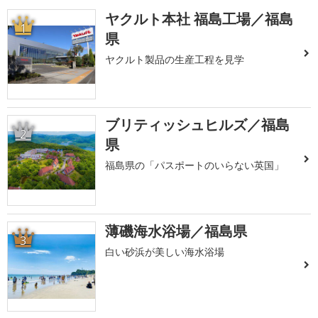
ヤクルト本社 福島工場／福島
1
県
ヤクルト製品の生産工程を見学
ブリティッシュヒルズ／福島
2
県
福島県の「パスポートのいらない英国」
薄磯海水浴場／福島県
3
白い砂浜が美しい海水浴場