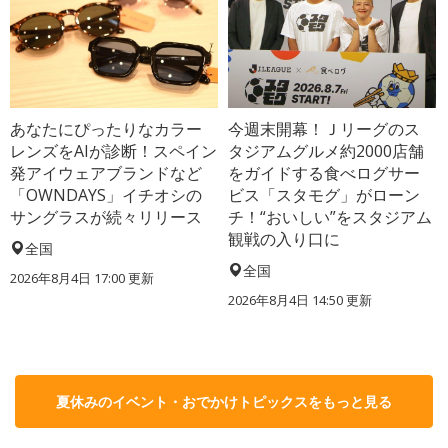
あなたにぴったりなカラー
今週末開幕！Ｊリーグのス
レンズをAIが診断！スペイン
タジアムグルメ約2000店舗
発アイウェアブランドなど
をガイドする食べログサー
「OWNDAYS」イチオシの
ビス「スタモグ」がローン
サングラスが続々リリース
チ！“おいしい”をスタジアム
観戦の入り口に
全国
全国
2026年8月4日 17:00
更新
2026年8月4日 14:50
更新
夏休みのイベント・おでかけトピックスをもっと見る