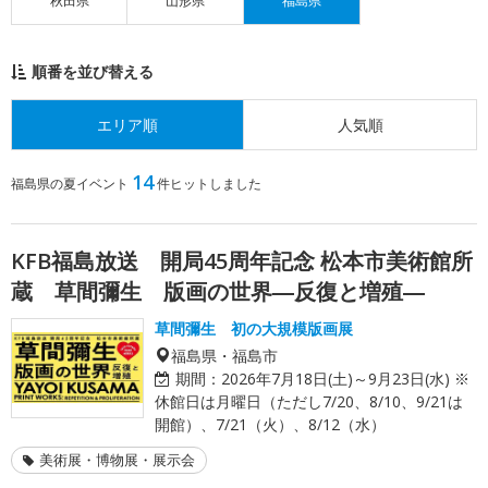
秋田県
山形県
福島県
順番を並び替える
エリア順
人気順
14
福島県の夏イベント
件ヒットしました
KFB福島放送 開局45周年記念 松本市美術館所
蔵 草間彌生 版画の世界―反復と増殖―
草間彌生 初の大規模版画展
福島県・福島市
期間：
2026年7月18日(土)～9月23日(水) ※
休館日は月曜日（ただし7/20、8/10、9/21は
開館）、7/21（火）、8/12（水）
美術展・博物展・展示会