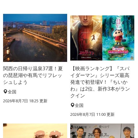
関西の日帰り温泉37選！夏
【映画ランキング】『スパ
の琵琶湖や有馬でリフレッ
イダーマン』シリーズ最高
シュしよう
発進で初登場V！『ちいか
わ』は2位、新作3本がラン
全国
クイン
2026年8月7日 18:25
更新
全国
2026年8月7日 11:00
更新