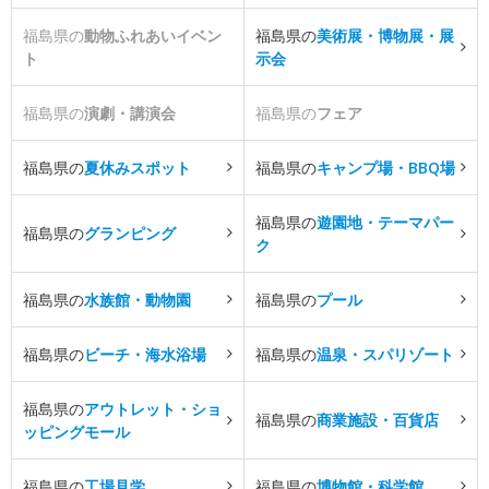
福島県の
動物ふれあいイベン
福島県の
美術展・博物展・展
ト
示会
福島県の
演劇・講演会
福島県の
フェア
福島県の
夏休みスポット
福島県の
キャンプ場・BBQ場
福島県の
遊園地・テーマパー
福島県の
グランピング
ク
福島県の
水族館・動物園
福島県の
プール
福島県の
ビーチ・海水浴場
福島県の
温泉・スパリゾート
福島県の
アウトレット・ショ
福島県の
商業施設・百貨店
ッピングモール
福島県の
工場見学
福島県の
博物館・科学館