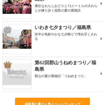
勇壮なわらじおどりと12メートルの大わら
じが練り歩く福島の夏の風物詩
いわき七夕まつり／福島県
2
街中が色鮮やかな七夕飾りで埋め尽くされ
る
第62回郡山うねめまつり／福
3
島県
郡山の夏の風物詩「うねめまつり」
福島県の夏の人気イベントランキング