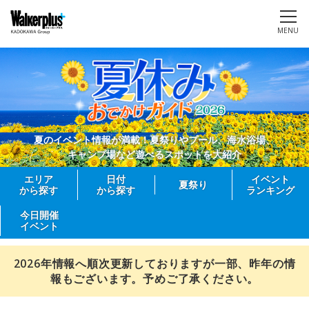
MENU
夏のイベント情報が満載！夏祭りやプール、海水浴場、
キャンプ場など遊べるスポットを大紹介
エリア
日付
イベント
夏祭り
から探す
から探す
ランキング
今日開催
イベント
2026年情報へ順次更新しておりますが一部、昨年の情
報もございます。予めご了承ください。