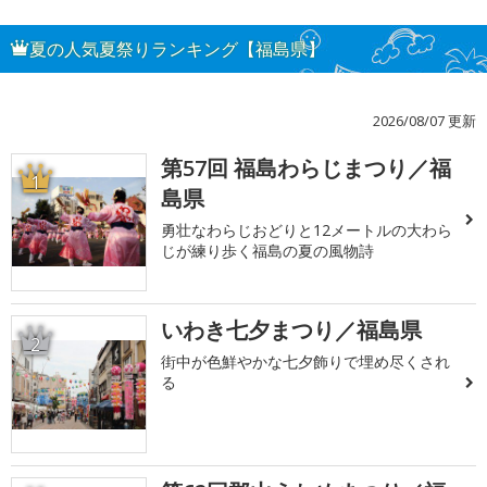
夏の人気夏祭りランキング【福島県】
2026/08/07 更新
第57回 福島わらじまつり／福
1
島県
勇壮なわらじおどりと12メートルの大わら
じが練り歩く福島の夏の風物詩
いわき七夕まつり／福島県
2
街中が色鮮やかな七夕飾りで埋め尽くされ
る