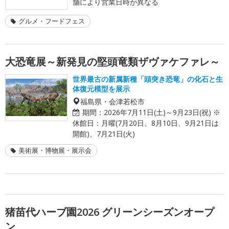
舗により営業日時が異なる
グルメ・フードフェス
大恐竜展～新発見の堅頭竜類ザヴァケファレ～
世界最古の新属新種「頭突き恐竜」の化石と生
体復元模型を展示
福島県・会津若松市
期間：
2026年7月11日(土)～9月23日(祝) ※
休館日：月曜(7月20日、8月10日、9月21日は
開館)、7月21日(火)
美術展・博物展・展示会
猪苗代ハーブ園2026 グリーンシーズンオープ
ン