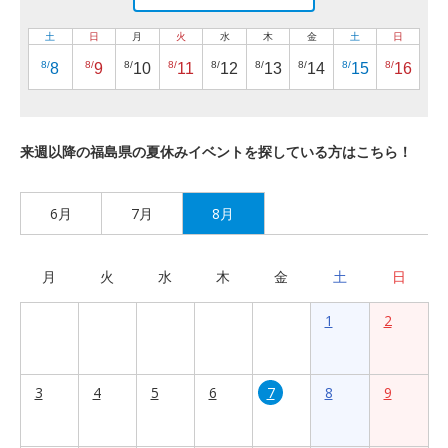
土
日
月
火
水
木
金
土
日
8/
8/
8/
8/
8/
8/
8/
8/
8/
8
9
10
11
12
13
14
15
16
来週以降の福島県の夏休みイベントを探している方はこちら！
6月
7月
8月
月
火
水
木
金
土
日
1
2
3
4
5
6
7
8
9