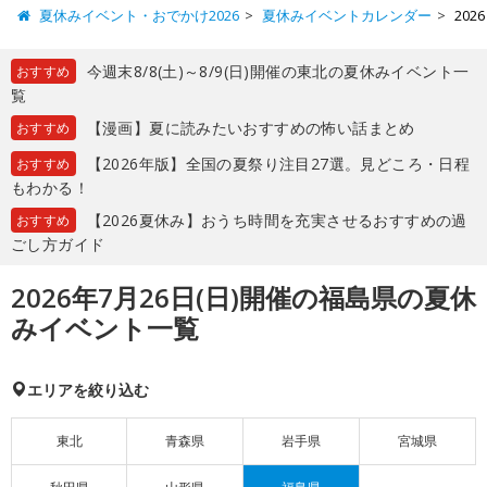
夏休みイベント・おでかけ2026
夏休みイベントカレンダー
20
今週末8/8(土)～8/9(日)開催の東北の夏休みイベント一
おすすめ
覧
【漫画】夏に読みたいおすすめの怖い話まとめ
おすすめ
【2026年版】全国の夏祭り注目27選。見どころ・日程
おすすめ
もわかる！
【2026夏休み】おうち時間を充実させるおすすめの過
おすすめ
ごし方ガイド
2026年7月26日(日)開催の福島県の夏休
みイベント一覧
エリアを絞り込む
東北
青森県
岩手県
宮城県