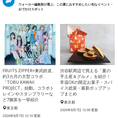
ウォーカー編集部が選ぶ、この夏におすすめしたい旬なイベント・
おでかけスポット
FRUITS ZIPPER×東武鉄道、
渋谷駅周辺で買える「夏の
約3カ月の大型コラボ
手土産＆グルメ」を紹介！
「TOBU KAWAII
常温OKの限定お菓子・スパ
PROJECT」始動。コラボト
イス総菜・最新ポップアッ
レインやスタンプラリーな
プまとめ
ど7施策を一挙紹介
東京都
東京都
2026年8月7日 12:00
更新
2026年8月7日 12:10
更新