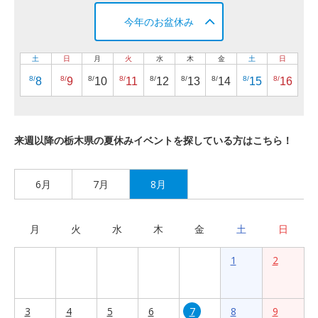
今年のお盆休み
土
日
月
火
水
木
金
土
日
8/
8/
8/
8/
8/
8/
8/
8/
8/
8
9
10
11
12
13
14
15
16
来週以降の栃木県の夏休みイベントを探している方はこちら！
6月
7月
8月
月
火
水
木
金
土
日
1
2
3
4
5
6
7
8
9