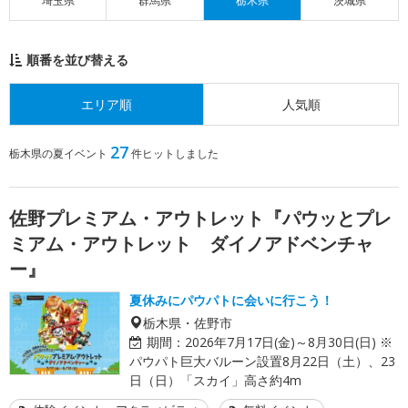
埼玉県
群馬県
栃木県
茨城県
順番を並び替える
エリア順
人気順
27
栃木県の夏イベント
件ヒットしました
佐野プレミアム・アウトレット『パウッとプレ
ミアム・アウトレット ダイノアドベンチャ
ー』
夏休みにパウパトに会いに行こう！
栃木県・佐野市
期間：
2026年7月17日(金)～8月30日(日) ※
パウパト巨大バルーン設置8月22日（土）、23
日（日）「スカイ」高さ約4m