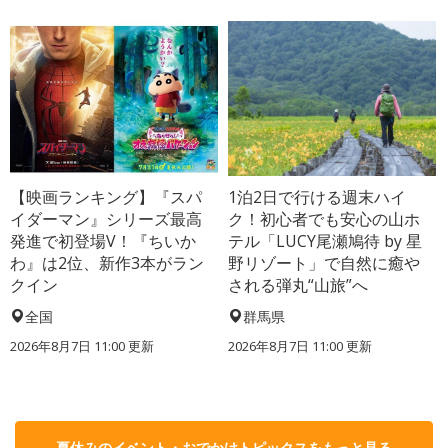
【映画ランキング】『スパ
1泊2日で行ける週末ハイ
イダーマン』シリーズ最高
ク！初心者でも安心の山ホ
発進で初登場V！『ちいか
テル「LUCY尾瀬鳩待 by 星
わ』は2位、新作3本がラン
野リゾート」で自然に癒や
クイン
される弾丸“山旅”へ
全国
群馬県
2026年8月7日 11:00
更新
2026年8月7日 11:00
更新
夏休みのイベント・おでかけトピックスをもっと見る