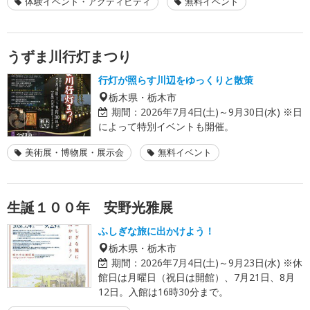
体験イベント・アクティビティ
無料イベント
うずま川行灯まつり
行灯が照らす川辺をゆっくりと散策
栃木県・栃木市
期間：
2026年7月4日(土)～9月30日(水) ※日
によって特別イベントも開催。
美術展・博物展・展示会
無料イベント
生誕１００年 安野光雅展
ふしぎな旅に出かけよう！
栃木県・栃木市
期間：
2026年7月4日(土)～9月23日(水) ※休
館日は月曜日（祝日は開館）、7月21日、8月
12日。入館は16時30分まで。