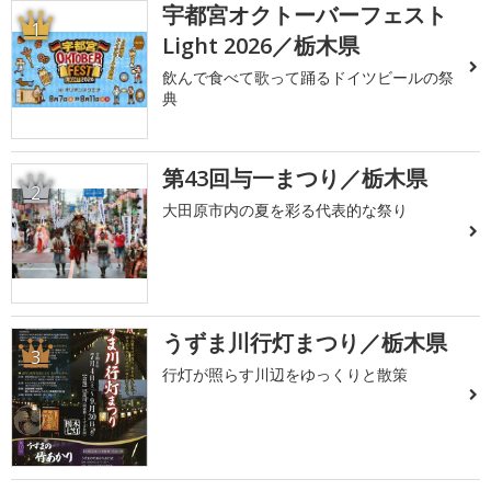
宇都宮オクトーバーフェスト
1
Light 2026／栃木県
飲んで食べて歌って踊るドイツビールの祭
典
第43回与一まつり／栃木県
2
大田原市内の夏を彩る代表的な祭り
うずま川行灯まつり／栃木県
3
行灯が照らす川辺をゆっくりと散策