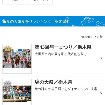
夏の人気夏祭りランキング【栃木県】
2026/08/07 更新
第43回与一まつり／栃木県
1
大田原市内の夏を彩る代表的な祭り
塙の天祭／栃木県
2
綾竹踊りや扇子踊りをダイナミックに披露