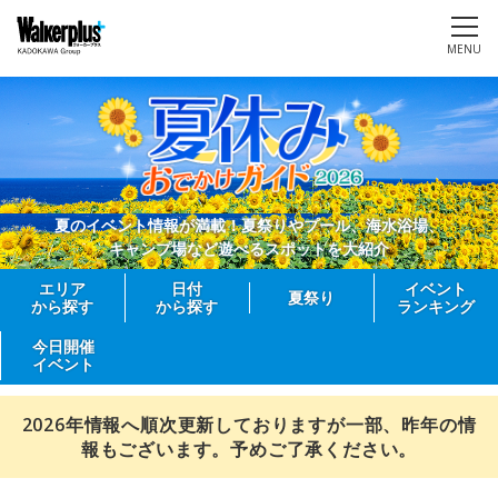
MENU
夏のイベント情報が満載！夏祭りやプール、海水浴場、
キャンプ場など遊べるスポットを大紹介
エリア
日付
イベント
夏祭り
から探す
から探す
ランキング
今日開催
イベント
2026年情報へ順次更新しておりますが一部、昨年の情
報もございます。予めご了承ください。