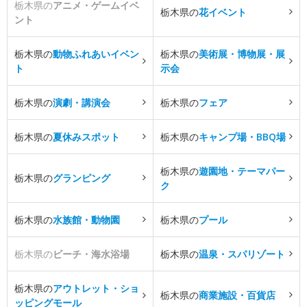
栃木県の
アニメ・ゲームイベ
栃木県の
花イベント
ント
栃木県の
動物ふれあいイベン
栃木県の
美術展・博物展・展
ト
示会
栃木県の
演劇・講演会
栃木県の
フェア
栃木県の
夏休みスポット
栃木県の
キャンプ場・BBQ場
栃木県の
遊園地・テーマパー
栃木県の
グランピング
ク
栃木県の
水族館・動物園
栃木県の
プール
栃木県の
ビーチ・海水浴場
栃木県の
温泉・スパリゾート
栃木県の
アウトレット・ショ
栃木県の
商業施設・百貨店
ッピングモール