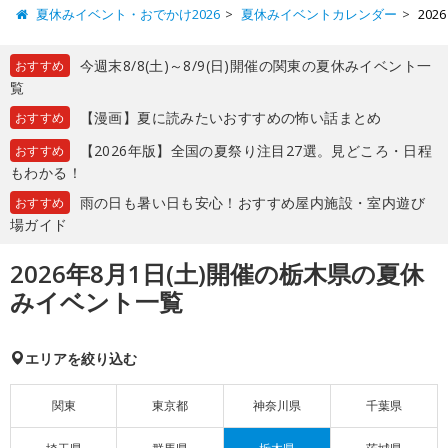
夏休みイベント・おでかけ2026
夏休みイベントカレンダー
20
今週末8/8(土)～8/9(日)開催の関東の夏休みイベント一
おすすめ
覧
【漫画】夏に読みたいおすすめの怖い話まとめ
おすすめ
【2026年版】全国の夏祭り注目27選。見どころ・日程
おすすめ
もわかる！
雨の日も暑い日も安心！おすすめ屋内施設・室内遊び
おすすめ
場ガイド
2026年8月1日(土)開催の栃木県の夏休
みイベント一覧
エリアを絞り込む
関東
東京都
神奈川県
千葉県