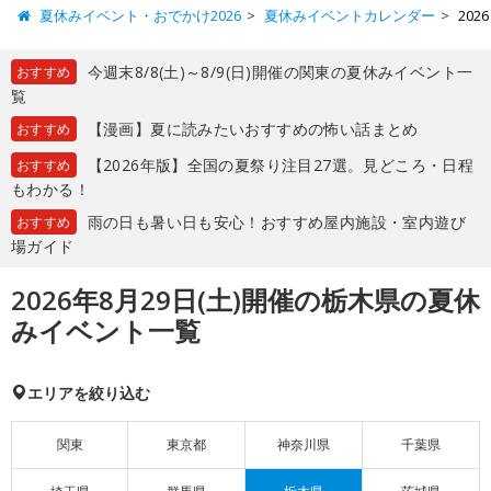
夏休みイベント・おでかけ2026
夏休みイベントカレンダー
20
今週末8/8(土)～8/9(日)開催の関東の夏休みイベント一
おすすめ
覧
【漫画】夏に読みたいおすすめの怖い話まとめ
おすすめ
【2026年版】全国の夏祭り注目27選。見どころ・日程
おすすめ
もわかる！
雨の日も暑い日も安心！おすすめ屋内施設・室内遊び
おすすめ
場ガイド
2026年8月29日(土)開催の栃木県の夏休
みイベント一覧
エリアを絞り込む
関東
東京都
神奈川県
千葉県