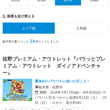
埼玉県
群馬県
栃木県
茨城県
順番を並び替える
エリア順
人気順
24
栃木県の夏イベント
件ヒットしました
佐野プレミアム・アウトレット『パウッとプレ
ミアム・アウトレット ダイノアドベンチャ
ー』
夏休みにパウパトに会いに行こう！
栃木県・佐野市
期間：
2026年7月17日(金)～8月30日(日) ※
パウパト巨大バルーン設置8月22日（土）、23
日（日）「スカイ」高さ約4m