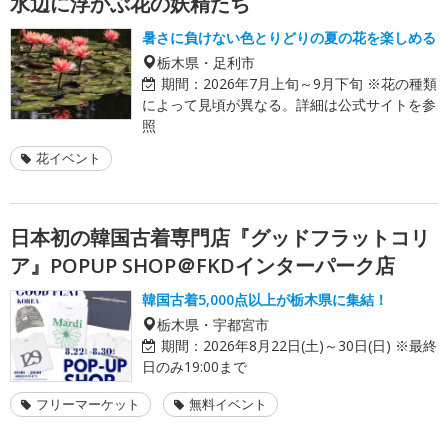
水辺に浮かぶ花の妖精たち
暑さに負けない色とりどりの夏の花を楽しめる
栃木県・足利市
期間：
2026年7月上旬～9月下旬 ※花の種類
によって見頃が異なる。詳細は公式サイトを参
照
花イベント
日本初の韓国古着専門店『グッドフラットコリ
ア』POPUP SHOP＠FKDインターパーク店
韓国古着5,000点以上が栃木県に集結！
栃木県・宇都宮市
期間：
2026年8月22日(土)～30日(日) ※最終
日のみ19:00まで
フリーマーケット
無料イベント