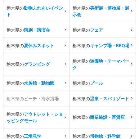
栃木県の
動物ふれあいイベン
栃木県の
美術展・博物展・展
ト
示会
栃木県の
演劇・講演会
栃木県の
フェア
栃木県の
夏休みスポット
栃木県の
キャンプ場・BBQ場
栃木県の
遊園地・テーマパー
栃木県の
グランピング
ク
栃木県の
水族館・動物園
栃木県の
プール
栃木県の
ビーチ・海水浴場
栃木県の
温泉・スパリゾート
栃木県の
アウトレット・ショ
栃木県の
商業施設・百貨店
ッピングモール
栃木県の
工場見学
栃木県の
博物館・科学館