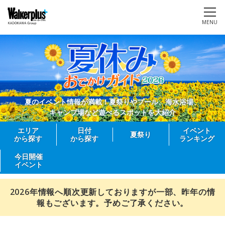
MENU
夏のイベント情報が満載！夏祭りやプール、海水浴場、
キャンプ場など遊べるスポットを大紹介
エリア
日付
イベント
夏祭り
から探す
から探す
ランキング
今日開催
イベント
2026年情報へ順次更新しておりますが一部、昨年の情
報もございます。予めご了承ください。