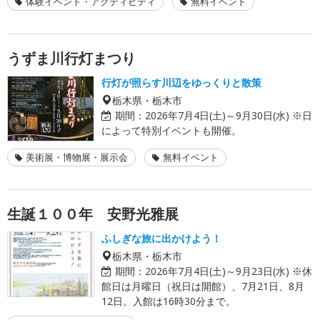
体験イベント・アクティビティ
無料イベント
うずま川行灯まつり
行灯が照らす川辺をゆっくりと散策
栃木県・栃木市
期間：
2026年7月4日(土)～9月30日(水) ※日
によって特別イベントも開催。
美術展・博物展・展示会
無料イベント
生誕１００年 安野光雅展
ふしぎな旅に出かけよう！
栃木県・栃木市
期間：
2026年7月4日(土)～9月23日(水) ※休
館日は月曜日（祝日は開館）、7月21日、8月
12日。入館は16時30分まで。