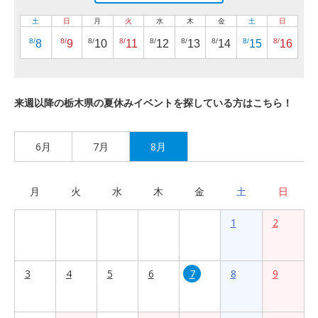
土
日
月
火
水
木
金
土
日
8/
8/
8/
8/
8/
8/
8/
8/
8/
8
9
10
11
12
13
14
15
16
来週以降の栃木県の夏休みイベントを探している方はこちら！
6月
7月
8月
月
火
水
木
金
土
日
1
2
3
4
5
6
7
8
9