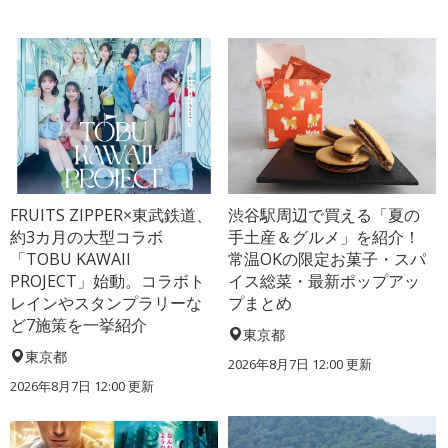
FRUITS ZIPPER×東武鉄道、
渋谷駅周辺で買える「夏の
約3カ月の大型コラボ
手土産＆グルメ」を紹介！
「TOBU KAWAII
常温OKの限定お菓子・スパ
PROJECT」始動。コラボト
イス総菜・最新ポップアッ
レインやスタンプラリーな
プまとめ
ど7施策を一挙紹介
東京都
東京都
2026年8月7日 12:00
更新
2026年8月7日 12:00
更新