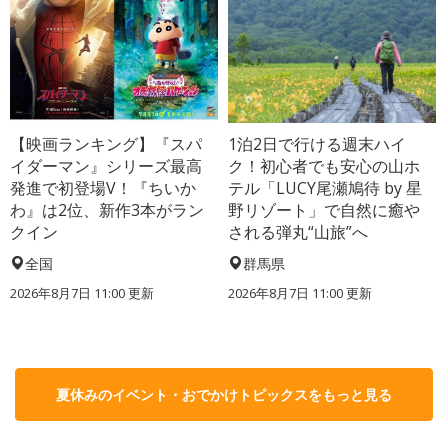
【映画ランキング】『スパ
1泊2日で行ける週末ハイ
イダーマン』シリーズ最高
ク！初心者でも安心の山ホ
発進で初登場V！『ちいか
テル「LUCY尾瀬鳩待 by 星
わ』は2位、新作3本がラン
野リゾート」で自然に癒や
クイン
される弾丸“山旅”へ
全国
群馬県
2026年8月7日 11:00
更新
2026年8月7日 11:00
更新
夏休みのイベント・おでかけトピックスをもっと見る