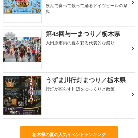
飲んで食べて歌って踊るドイツビールの祭
典
第43回与一まつり／栃木県
2
大田原市内の夏を彩る代表的な祭り
うずま川行灯まつり／栃木県
3
行灯が照らす川辺をゆっくりと散策
栃木県の夏の人気イベントランキング