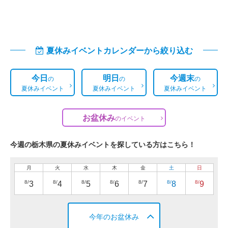
夏休みイベントカレンダーから絞り込む
今日
明日
今週末
の
の
の
夏休みイベント
夏休みイベント
夏休みイベント
お盆休み
の
イベント
今週の栃木県の夏休みイベントを探している方はこちら！
月
火
水
木
金
土
日
8/
8/
8/
8/
8/
8/
8/
3
4
5
6
7
8
9
今年のお盆休み