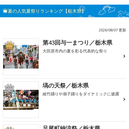
夏の人気夏祭りランキング【栃木県】
2026/08/07 更新
第43回与一まつり／栃木県
1
大田原市内の夏を彩る代表的な祭り
塙の天祭／栃木県
2
綾竹踊りや扇子踊りをダイナミックに披露
足尾町納涼祭／栃木県