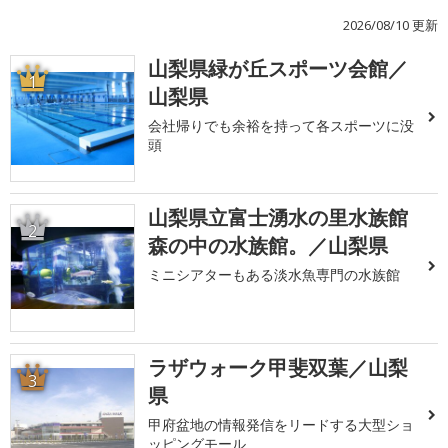
2026/08/10 更新
山梨県緑が丘スポーツ会館／
1
山梨県
会社帰りでも余裕を持って各スポーツに没
頭
山梨県立富士湧水の里水族館
2
森の中の水族館。／山梨県
ミニシアターもある淡水魚専門の水族館
ラザウォーク甲斐双葉／山梨
3
県
甲府盆地の情報発信をリードする大型ショ
ッピングモール