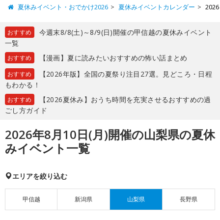
夏休みイベント・おでかけ2026
夏休みイベントカレンダー
20
今週末8/8(土)～8/9(日)開催の甲信越の夏休みイベント
おすすめ
一覧
【漫画】夏に読みたいおすすめの怖い話まとめ
おすすめ
【2026年版】全国の夏祭り注目27選。見どころ・日程
おすすめ
もわかる！
【2026夏休み】おうち時間を充実させるおすすめの過
おすすめ
ごし方ガイド
2026年8月10日(月)開催の山梨県の夏休
みイベント一覧
エリアを絞り込む
甲信越
新潟県
山梨県
長野県