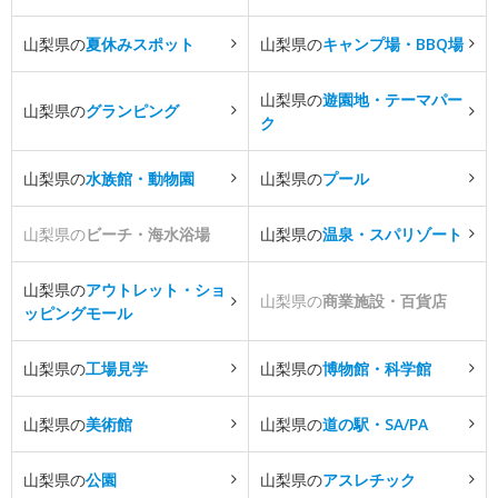
山梨県の
夏休みスポット
山梨県の
キャンプ場・BBQ場
山梨県の
遊園地・テーマパー
山梨県の
グランピング
ク
山梨県の
水族館・動物園
山梨県の
プール
山梨県の
ビーチ・海水浴場
山梨県の
温泉・スパリゾート
山梨県の
アウトレット・ショ
山梨県の
商業施設・百貨店
ッピングモール
山梨県の
工場見学
山梨県の
博物館・科学館
山梨県の
美術館
山梨県の
道の駅・SA/PA
山梨県の
公園
山梨県の
アスレチック