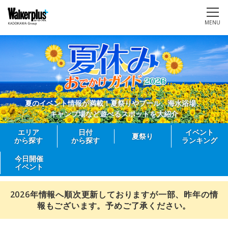
MENU
夏のイベント情報が満載！夏祭りやプール、海水浴場、
キャンプ場など遊べるスポットを大紹介
エリア
日付
イベント
夏祭り
から探す
から探す
ランキング
今日開催
イベント
2026年情報へ順次更新しておりますが一部、昨年の情
報もございます。予めご了承ください。