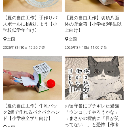
【夏の自由工作】手作りバ
【夏の自由工作】切頂八面
スボールに挑戦しよう【小
体の貯金箱【小学校3年生以
学校低学年向け】
上向け】
全国
全国
2026年8月10日 15:26
更新
2026年8月10日 11:00
更新
【夏の自由工作】牛乳パッ
お留守番にブチギレた愛猫
ク2個で作れるパクパクハン
「ウンコしてやろうかな」
ド【小学校全学年向け】
→まさかの標的に「目が笑
ってない！」と恐怖【作者