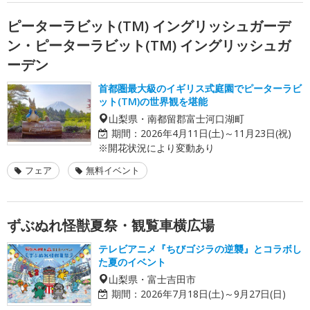
ピーターラビット(TM) イングリッシュガーデ
ン・ピーターラビット(TM) イングリッシュガ
ーデン
首都圏最大級のイギリス式庭園でピーターラビ
ット(TM)の世界観を堪能
山梨県・南都留郡富士河口湖町
期間：
2026年4月11日(土)～11月23日(祝)
※開花状況により変動あり
フェア
無料イベント
ずぶぬれ怪獣夏祭・観覧車横広場
テレビアニメ『ちびゴジラの逆襲』とコラボし
た夏のイベント
山梨県・富士吉田市
期間：
2026年7月18日(土)～9月27日(日)