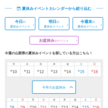
夏休みイベントカレンダーから絞り込む
今日
明日
今週末
の
の
の
夏休みイベント
夏休みイベント
夏休みイベント
お盆休み
の
イベント
今週の山梨県の夏休みイベントを探している方はこちら！
月
火
水
木
金
土
日
8/
8/
8/
8/
8/
8/
8/
10
11
12
13
14
15
16
今年のお盆休み
土
日
月
火
水
木
金
土
日
8/
8/
8/
8/
8/
8/
8/
8/
8/
8
9
10
11
12
13
14
15
16