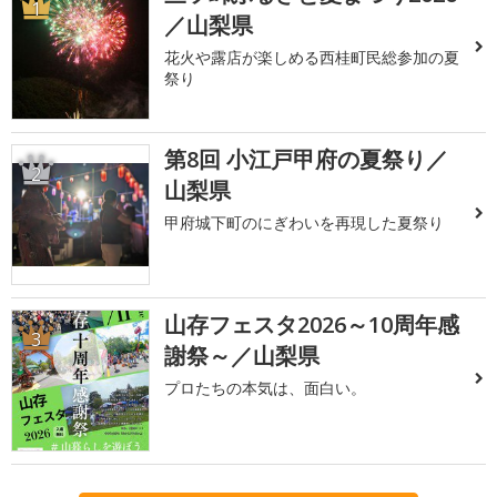
1
／山梨県
花火や露店が楽しめる西桂町民総参加の夏
祭り
第8回 小江戸甲府の夏祭り／
2
山梨県
甲府城下町のにぎわいを再現した夏祭り
山存フェスタ2026～10周年感
3
謝祭～／山梨県
プロたちの本気は、面白い。