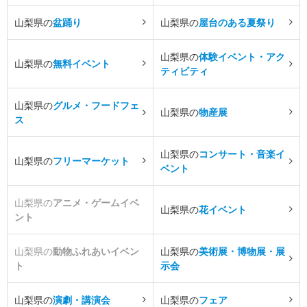
山梨県の
盆踊り
山梨県の
屋台のある夏祭り
山梨県の
体験イベント・アク
山梨県の
無料イベント
ティビティ
山梨県の
グルメ・フードフェ
山梨県の
物産展
ス
山梨県の
コンサート・音楽イ
山梨県の
フリーマーケット
ベント
山梨県の
アニメ・ゲームイベ
山梨県の
花イベント
ント
山梨県の
動物ふれあいイベン
山梨県の
美術展・博物展・展
ト
示会
山梨県の
演劇・講演会
山梨県の
フェア