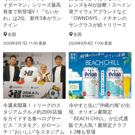
イダーマン』シリーズ最高
レンズをAIが診断！スペイン
発進で初登場V！『ちいか
発アイウェアブランドなど
わ』は2位、新作3本がラン
「OWNDAYS」イチオシの
クイン
サングラスが続々リリース
全国
全国
2026年8月7日 11:00
更新
2026年8月4日 17:00
更新
今週末開幕！Ｊリーグのス
冷やすと缶に“沖縄の海”が出
タジアムグルメ約2000店舗
現、オリオン夏限定
をガイドする食べログサー
「BEACH CHILL」が公式通
ビス「スタモグ」がローン
販で大人気！夏限定クラフ
チ！“おいしい”をスタジアム
ト2種も登場