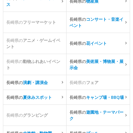
長崎県の
物産展
ス
長崎県の
コンサート・音楽イ
長崎県の
フリーマーケット
ベント
長崎県の
アニメ・ゲームイベ
長崎県の
花イベント
ント
長崎県の
動物ふれあいイベン
長崎県の
美術展・博物展・展
ト
示会
長崎県の
演劇・講演会
長崎県の
フェア
長崎県の
夏休みスポット
長崎県の
キャンプ場・BBQ場
長崎県の
遊園地・テーマパー
長崎県の
グランピング
ク