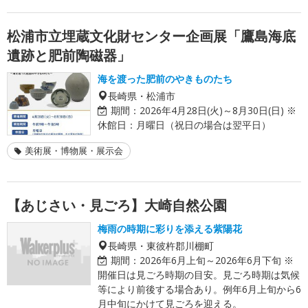
松浦市立埋蔵文化財センター企画展「鷹島海底
遺跡と肥前陶磁器」
海を渡った肥前のやきものたち
長崎県・松浦市
期間：
2026年4月28日(火)～8月30日(日) ※
休館日：月曜日（祝日の場合は翌平日）
美術展・博物展・展示会
【あじさい・見ごろ】大崎自然公園
梅雨の時期に彩りを添える紫陽花
長崎県・東彼杵郡川棚町
期間：
2026年6月上旬～2026年6月下旬 ※
開催日は見ごろ時期の目安。見ごろ時期は気候
等により前後する場合あり。例年6月上旬から6
月中旬にかけて見ごろを迎える。