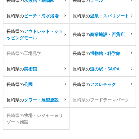
長崎県の
水族館・動物園
長崎県の
プール
長崎県の
ビーチ・海水浴場
長崎県の
温泉・スパリゾート
長崎県の
アウトレット・ショ
長崎県の
商業施設・百貨店
ッピングモール
長崎県の
工場見学
長崎県の
博物館・科学館
長崎県の
美術館
長崎県の
道の駅・SA/PA
長崎県の
公園
長崎県の
アスレチック
長崎県の
タワー・展望施設
長崎県の
フードテーマパーク
長崎県の
牧場・レジャー＆リ
ゾート施設