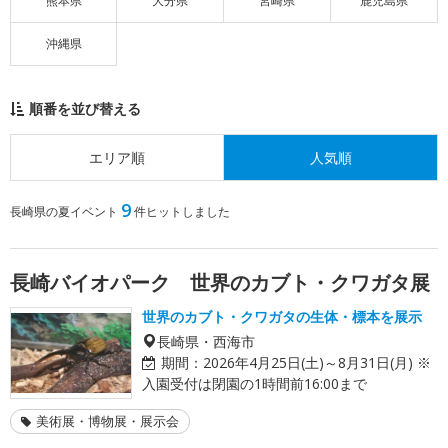
熊本県
大分県
宮崎県
鹿児島県
沖縄県
順番を並び替える
エリア順
人気順
9
長崎県の夏イベント
件ヒットしました
長崎バイオパーク 世界のカブト・クワガタ展
世界のカブト・クワガタの生体・標本を展示
長崎県・西海市
期間：
2026年4月25日(土)～8月31日(月) ※
入園受付は閉園の1時間前16:00まで
美術展・博物展・展示会