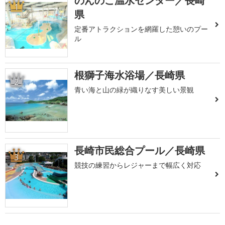
のんのこ温水センター／長崎
1
県
定番アトラクションを網羅した憩いのプー
ル
根獅子海水浴場／長崎県
2
青い海と山の緑が織りなす美しい景観
長崎市民総合プール／長崎県
3
競技の練習からレジャーまで幅広く対応