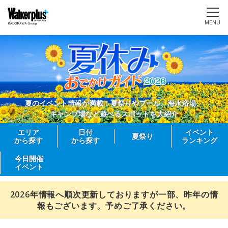
MENU
夏のイベント情報が満載！夏祭りやプール、海水浴場、
キャンプ場など遊べるスポットを大紹介
エリア
日付
イベント
夏祭り
から探す
から探す
ランキング
今日開催
イベント
2026年情報へ順次更新しておりますが一部、昨年の情
報もございます。予めご了承ください。