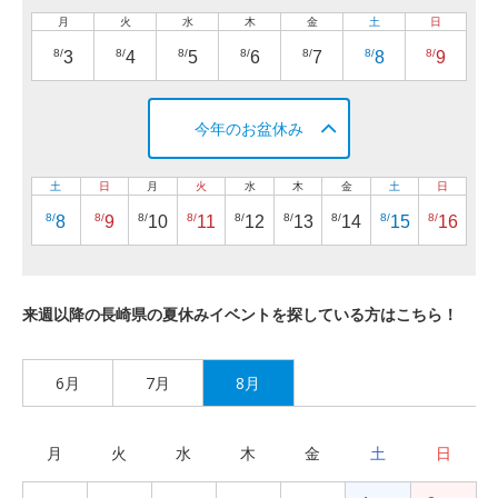
月
火
水
木
金
土
日
8/
8/
8/
8/
8/
8/
8/
3
4
5
6
7
8
9
今年のお盆休み
土
日
月
火
水
木
金
土
日
8/
8/
8/
8/
8/
8/
8/
8/
8/
8
9
10
11
12
13
14
15
16
来週以降の長崎県の夏休みイベントを探している方はこちら！
6月
7月
8月
月
火
水
木
金
土
日