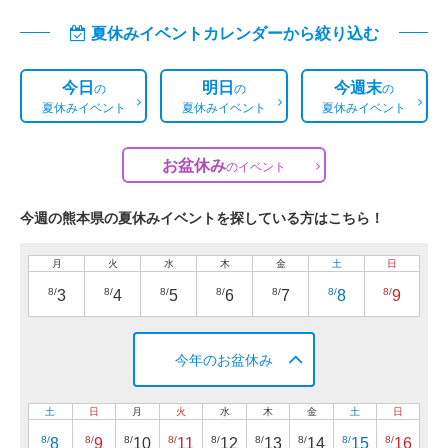
夏休みイベントカレンダーから絞り込む
今日
明日
今週末
の
の
の
夏休みイベント
夏休みイベント
夏休みイベント
お盆休み
の
イベント
今週の熊本県の夏休みイベントを探している方はこちら！
月
火
水
木
金
土
日
8/
8/
8/
8/
8/
8/
8/
3
4
5
6
7
8
9
今年のお盆休み
土
日
月
火
水
木
金
土
日
8/
8/
8/
8/
8/
8/
8/
8/
8/
8
9
10
11
12
13
14
15
16