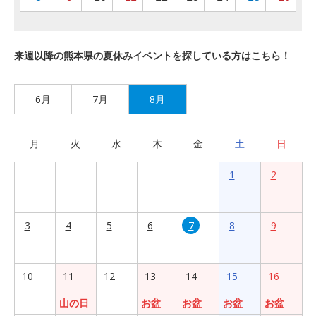
来週以降の熊本県の夏休みイベントを探している方はこちら！
6月
7月
8月
月
火
水
木
金
土
日
1
2
3
4
5
6
7
8
9
10
11
12
13
14
15
16
山の日
お盆
お盆
お盆
お盆