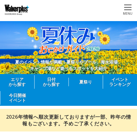
MENU
夏のイベント情報が満載！夏祭りやプール、海水浴場、
キャンプ場など遊べるスポットを大紹介
エリア
日付
イベント
夏祭り
から探す
から探す
ランキング
今日開催
イベント
2026年情報へ順次更新しておりますが一部、昨年の情
報もございます。予めご了承ください。