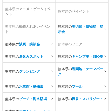
熊本県の
アニメ・ゲームイベ
熊本県の
花イベント
ント
熊本県の
動物ふれあいイベン
熊本県の
美術展・博物展・展
ト
示会
熊本県の
演劇・講演会
熊本県の
フェア
熊本県の
夏休みスポット
熊本県の
キャンプ場・BBQ場
熊本県の
遊園地・テーマパー
熊本県の
グランピング
ク
熊本県の
水族館・動物園
熊本県の
プール
熊本県の
ビーチ・海水浴場
熊本県の
温泉・スパリゾート