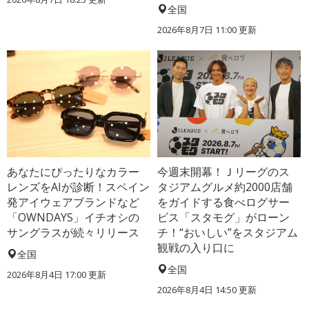
全国
2026年8月7日 11:00
更新
あなたにぴったりなカラー
今週末開幕！Ｊリーグのス
レンズをAIが診断！スペイン
タジアムグルメ約2000店舗
発アイウェアブランドなど
をガイドする食べログサー
「OWNDAYS」イチオシの
ビス「スタモグ」がローン
サングラスが続々リリース
チ！“おいしい”をスタジアム
観戦の入り口に
全国
全国
2026年8月4日 17:00
更新
2026年8月4日 14:50
更新