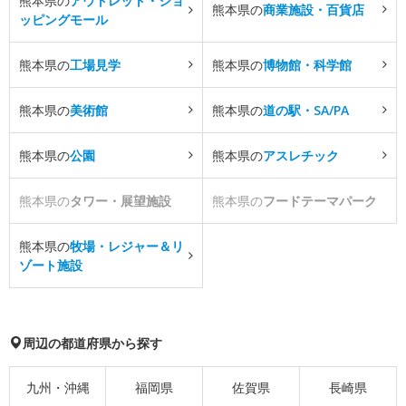
熊本県の
アウトレット・ショ
熊本県の
商業施設・百貨店
ッピングモール
熊本県の
工場見学
熊本県の
博物館・科学館
熊本県の
美術館
熊本県の
道の駅・SA/PA
熊本県の
公園
熊本県の
アスレチック
熊本県の
タワー・展望施設
熊本県の
フードテーマパーク
熊本県の
牧場・レジャー＆リ
ゾート施設
周辺の都道府県から探す
九州・沖縄
福岡県
佐賀県
長崎県