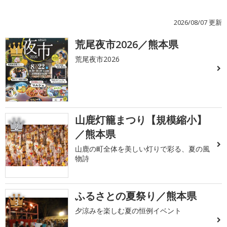
2026/08/07 更新
荒尾夜市2026／熊本県
1
荒尾夜市2026
山鹿灯籠まつり【規模縮小】
2
／熊本県
山鹿の町全体を美しい灯りで彩る、夏の風
物詩
ふるさとの夏祭り／熊本県
3
夕涼みを楽しむ夏の恒例イベント