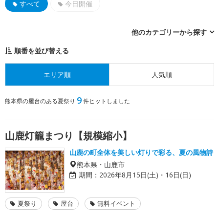
すべて
今日開催
他のカテゴリーから探す
順番を並び替える
エリア順
人気順
9
熊本県の屋台のある夏祭り
件ヒットしました
山鹿灯籠まつり【規模縮小】
山鹿の町全体を美しい灯りで彩る、夏の風物詩
熊本県・山鹿市
期間：
2026年8月15日(土)・16日(日)
夏祭り
屋台
無料イベント