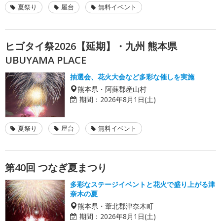
夏祭り
屋台
無料イベント
ヒゴタイ祭2026【延期】・九州 熊本県
UBUYAMA PLACE
抽選会、花火大会など多彩な催しを実施
熊本県・阿蘇郡産山村
期間：
2026年8月1日(土)
夏祭り
屋台
無料イベント
第40回 つなぎ夏まつり
多彩なステージイベントと花火で盛り上がる津
奈木の夏
熊本県・葦北郡津奈木町
期間：
2026年8月1日(土)