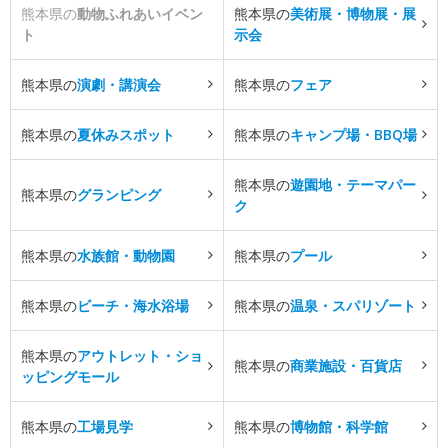
熊本県の
動物ふれあいイベン
熊本県の
美術展・博物展・展
ト
示会
熊本県の
演劇・講演会
熊本県の
フェア
熊本県の
夏休みスポット
熊本県の
キャンプ場・BBQ場
熊本県の
遊園地・テーマパー
熊本県の
グランピング
ク
熊本県の
水族館・動物園
熊本県の
プール
熊本県の
ビーチ・海水浴場
熊本県の
温泉・スパリゾート
熊本県の
アウトレット・ショ
熊本県の
商業施設・百貨店
ッピングモール
熊本県の
工場見学
熊本県の
博物館・科学館