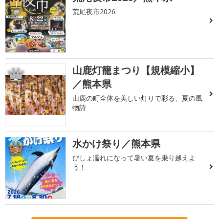
1
荒尾夜市2026
山鹿灯籠まつり【規模縮小】
2
／熊本県
山鹿の町全体を美しい灯りで彩る、夏の風
物詩
水かけ祭り／熊本県
3
びしょ濡れになって暑い夏を乗り越えよ
う！