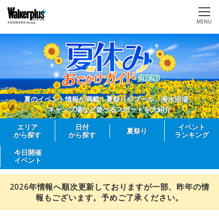
MENU
夏のイベント情報が満載！夏祭りやプール、海水浴場、
キャンプ場など遊べるスポットを大紹介
エリア
日付
イベント
夏祭り
から探す
から探す
ランキング
今日開催
イベント
2026年情報へ順次更新しておりますが一部、昨年の情
報もございます。予めご了承ください。