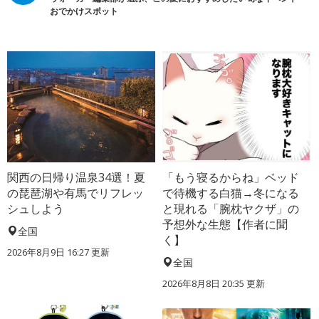
おでかけスポット
関西の日帰り温泉34選！夏
「もう寝るからね」ベッド
の琵琶湖や有馬でリフレッ
で待機する白猫→冬になる
シュしよう
と現れる「腕枕ヤクザ」の
予想外な生態【作者に聞
全国
く】
2026年8月9日 16:27
更新
全国
2026年8月8日 20:35
更新