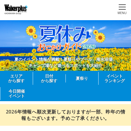
MENU
夏のイベント情報が満載！夏祭りやプール、海水浴場、
キャンプ場など遊べるスポットを大紹介
エリア
日付
イベント
夏祭り
から探す
から探す
ランキング
今日開催
イベント
2026年情報へ順次更新しておりますが一部、昨年の情
報もございます。予めご了承ください。