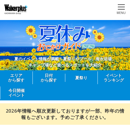
MENU
夏のイベント情報が満載！夏祭りやプール、海水浴場、
キャンプ場など遊べるスポットを大紹介
エリア
日付
イベント
夏祭り
から探す
から探す
ランキング
今日開催
イベント
2026年情報へ順次更新しておりますが一部、昨年の情
報もございます。予めご了承ください。