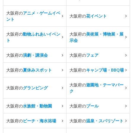
大阪府の
アニメ・ゲームイベ
大阪府の
花イベント
ント
大阪府の
動物ふれあいイベン
大阪府の
美術展・博物展・展
ト
示会
大阪府の
演劇・講演会
大阪府の
フェア
大阪府の
夏休みスポット
大阪府の
キャンプ場・BBQ場
大阪府の
遊園地・テーマパー
大阪府の
グランピング
ク
大阪府の
水族館・動物園
大阪府の
プール
大阪府の
ビーチ・海水浴場
大阪府の
温泉・スパリゾート