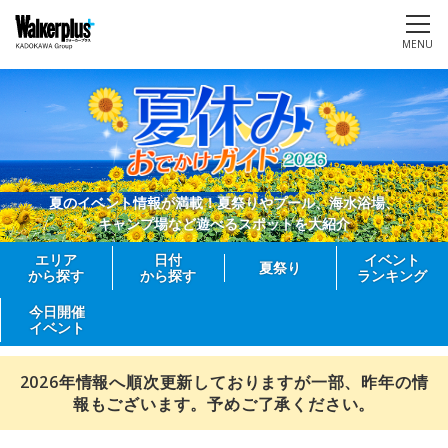
MENU
夏のイベント情報が満載！夏祭りやプール、海水浴場、
キャンプ場など遊べるスポットを大紹介
エリア
日付
イベント
夏祭り
から探す
から探す
ランキング
今日開催
イベント
2026年情報へ順次更新しておりますが一部、昨年の情
報もございます。予めご了承ください。