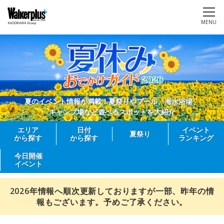
MENU
夏のイベント情報が満載！夏祭りやプール、海水浴場、
キャンプ場など遊べるスポットを大紹介
エリア
日付
イベント
夏祭り
から探す
から探す
ランキング
今日開催
イベント
2026年情報へ順次更新しておりますが一部、昨年の情
報もございます。予めご了承ください。