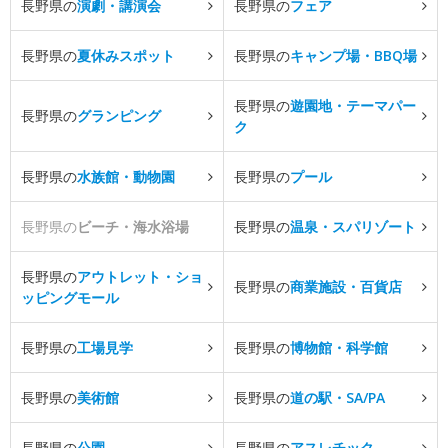
長野県の
演劇・講演会
長野県の
フェア
長野県の
夏休みスポット
長野県の
キャンプ場・BBQ場
長野県の
遊園地・テーマパー
長野県の
グランピング
ク
長野県の
水族館・動物園
長野県の
プール
長野県の
ビーチ・海水浴場
長野県の
温泉・スパリゾート
長野県の
アウトレット・ショ
長野県の
商業施設・百貨店
ッピングモール
長野県の
工場見学
長野県の
博物館・科学館
長野県の
美術館
長野県の
道の駅・SA/PA
長野県の
公園
長野県の
アスレチック