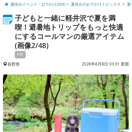
夏休みイベント・おでかけ2026
夏休みのおでかけトピックス
夏
子どもと一緒に軽井沢で夏を満
喫！避暑地トリップをもっと快適
にするコールマンの厳選アイテム
(画像2/48)
PR
2026年6月8日 03:31 更新
長野県