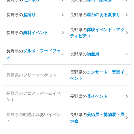
長野県の
盆踊り
長野県の
屋台のある夏祭り
長野県の
体験イベント・アク
長野県の
無料イベント
ティビティ
長野県の
グルメ・フードフェ
長野県の
物産展
ス
長野県の
コンサート・音楽イ
長野県の
フリーマーケット
ベント
長野県の
アニメ・ゲームイベ
長野県の
花イベント
ント
長野県の
動物ふれあいイベン
長野県の
美術展・博物展・展
ト
示会