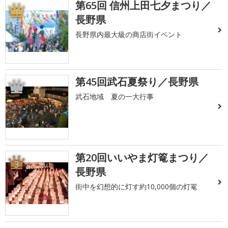
第65回 信州上田七夕まつり／
1
長野県
長野県内最大級の商店街イベント
第45回武石夏祭り／長野県
2
武石地域 夏の一大行事
第20回いいやま灯篭まつり／
3
長野県
街中を幻想的に灯す約10,000個の灯篭