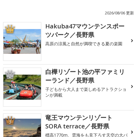
2026/08/06 更新
Hakuba47マウンテンスポー
1
ツパーク／長野県
高原の涼風と自然が満喫できる夏の楽園
白樺リゾート池の平ファミリ
2
ーランド／長野県
子どもから大人まで楽しめるアトラクショ
ンが満載
竜王マウンテンリゾート
3
SORA terrace／長野県
標高1770m、雲海をも見下ろす天空の大パ