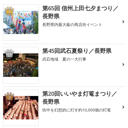
第65回 信州上田七夕まつり／
1
長野県
長野県内最大級の商店街イベント
第45回武石夏祭り／長野県
2
武石地域 夏の一大行事
第20回いいやま灯篭まつり／
3
長野県
街中を幻想的に灯す約10,000個の灯篭