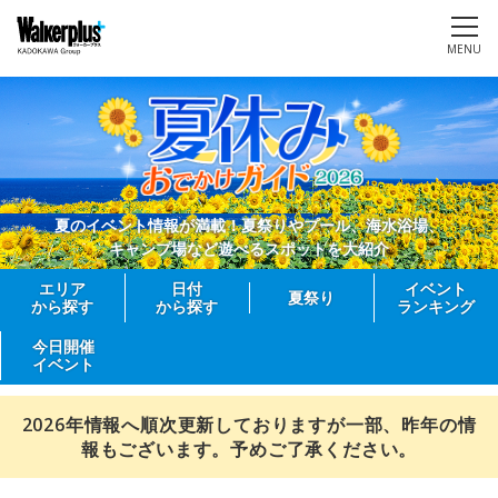
MENU
夏のイベント情報が満載！夏祭りやプール、海水浴場、
キャンプ場など遊べるスポットを大紹介
エリア
日付
イベント
夏祭り
から探す
から探す
ランキング
今日開催
イベント
2026年情報へ順次更新しておりますが一部、昨年の情
報もございます。予めご了承ください。