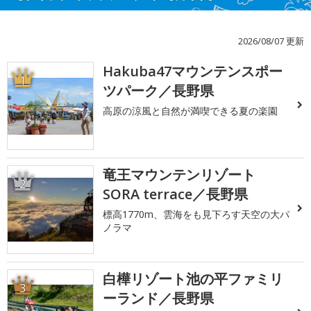
2026/08/07 更新
Hakuba47マウンテンスポー
1
ツパーク／長野県
高原の涼風と自然が満喫できる夏の楽園
竜王マウンテンリゾート
2
SORA terrace／長野県
標高1770m、雲海をも見下ろす天空の大パ
ノラマ
白樺リゾート池の平ファミリ
3
ーランド／長野県