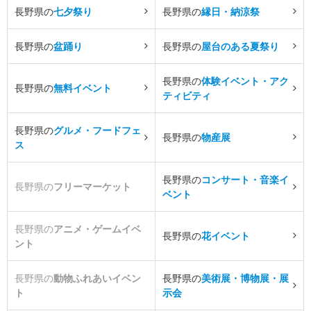
長野県の
七夕祭り
長野県の
縁日・納涼祭
長野県の
盆踊り
長野県の
屋台のある夏祭り
長野県の
体験イベント・アク
長野県の
無料イベント
ティビティ
長野県の
グルメ・フードフェ
長野県の
物産展
ス
長野県の
コンサート・音楽イ
長野県の
フリーマーケット
ベント
長野県の
アニメ・ゲームイベ
長野県の
花イベント
ント
長野県の
動物ふれあいイベン
長野県の
美術展・博物展・展
ト
示会