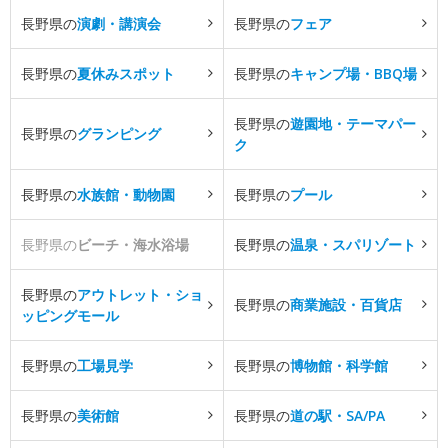
長野県の
演劇・講演会
長野県の
フェア
長野県の
夏休みスポット
長野県の
キャンプ場・BBQ場
長野県の
遊園地・テーマパー
長野県の
グランピング
ク
長野県の
水族館・動物園
長野県の
プール
長野県の
ビーチ・海水浴場
長野県の
温泉・スパリゾート
長野県の
アウトレット・ショ
長野県の
商業施設・百貨店
ッピングモール
長野県の
工場見学
長野県の
博物館・科学館
長野県の
美術館
長野県の
道の駅・SA/PA