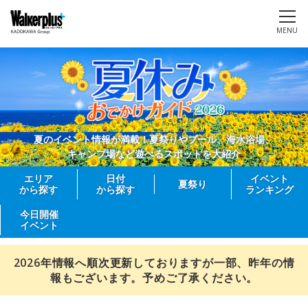
MENU
夏のイベント情報が満載！夏祭りやプール、海水浴場、
キャンプ場など遊べるスポットを大紹介
エリア
日付
イベント
夏祭り
から探す
から探す
ランキング
今日開催
イベント
2026年情報へ順次更新しておりますが一部、昨年の情
報もございます。予めご了承ください。