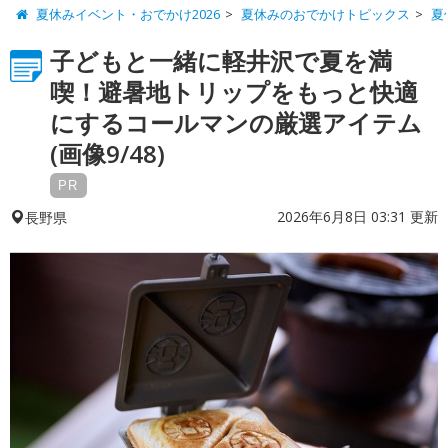
夏休みイベント・おでかけ2026
夏休みのおでかけトピックス
夏
子どもと一緒に軽井沢で夏を満
喫！避暑地トリップをもっと快適
にするコールマンの厳選アイテム
(画像9/48)
PR
2026年6月8日 03:31 更新
長野県