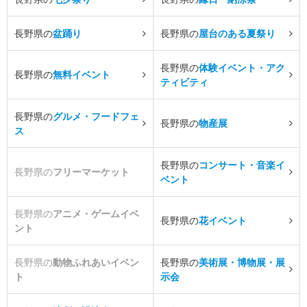
長野県の
盆踊り
長野県の
屋台のある夏祭り
長野県の
体験イベント・アク
長野県の
無料イベント
ティビティ
長野県の
グルメ・フードフェ
長野県の
物産展
ス
長野県の
コンサート・音楽イ
長野県の
フリーマーケット
ベント
長野県の
アニメ・ゲームイベ
長野県の
花イベント
ント
長野県の
動物ふれあいイベン
長野県の
美術展・博物展・展
ト
示会