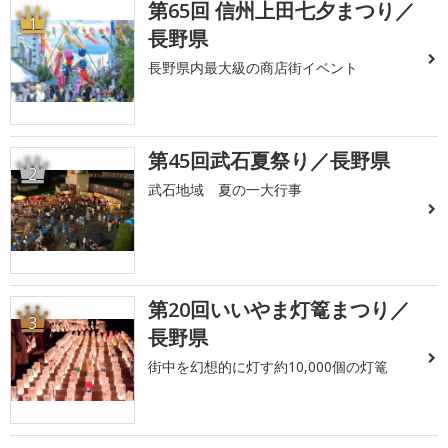
第65回 信州上田七夕まつり／
1
長野県
長野県内最大級の商店街イベント
第45回武石夏祭り／長野県
2
武石地域 夏の一大行事
第20回いいやま灯篭まつり／
3
長野県
街中を幻想的に灯す約10,000個の灯篭