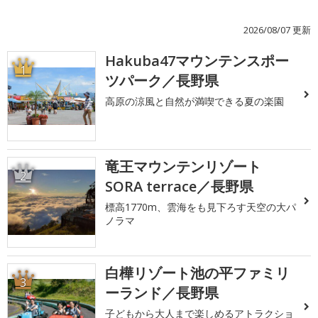
2026/08/07 更新
Hakuba47マウンテンスポー
1
ツパーク／長野県
高原の涼風と自然が満喫できる夏の楽園
竜王マウンテンリゾート
2
SORA terrace／長野県
標高1770m、雲海をも見下ろす天空の大パ
ノラマ
白樺リゾート池の平ファミリ
3
ーランド／長野県
子どもから大人まで楽しめるアトラクショ