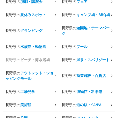
長野県の
演劇・講演会
長野県の
フェア
長野県の
夏休みスポット
長野県の
キャンプ場・BBQ場
長野県の
遊園地・テーマパー
長野県の
グランピング
ク
長野県の
水族館・動物園
長野県の
プール
長野県の
ビーチ・海水浴場
長野県の
温泉・スパリゾート
長野県の
アウトレット・ショ
長野県の
商業施設・百貨店
ッピングモール
長野県の
工場見学
長野県の
博物館・科学館
長野県の
美術館
長野県の
道の駅・SA/PA
長野県の
公園
長野県の
アスレチック