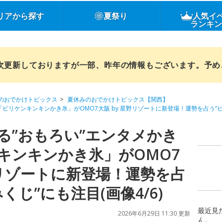
リアから探す
夏祭り
人気イ
ランキ
順次更新しておりますが一部、昨年の情報もございます。予
のおでかけトピックス
夏休みのおでかけトピックス【関西】
「ビリケンキンキンかき氷」がOMO7大阪 by 星野リゾートに新登場！運勢を占う“
る”おもろい”エンタメかき
キンキンかき氷」がOMO7
野リゾートに新登場！運勢を占
くじ”にも注目(画像4/6)
最近見
2026年6月29日 11:30 更新
ん。