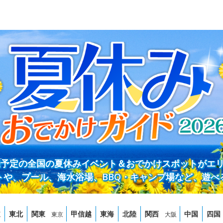
開催予定の全国の夏休みイベント＆おでかけスポットがエ
トや、プール、海水浴場、BBQ・キャンプ場など、遊べ
道
東北
関東
甲信越
東海
北陸
関西
中国
四国
東京
大阪