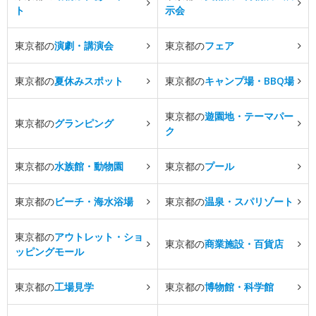
ト
示会
東京都の
演劇・講演会
東京都の
フェア
東京都の
夏休みスポット
東京都の
キャンプ場・BBQ場
東京都の
遊園地・テーマパー
東京都の
グランピング
ク
東京都の
水族館・動物園
東京都の
プール
東京都の
ビーチ・海水浴場
東京都の
温泉・スパリゾート
東京都の
アウトレット・ショ
東京都の
商業施設・百貨店
ッピングモール
東京都の
工場見学
東京都の
博物館・科学館