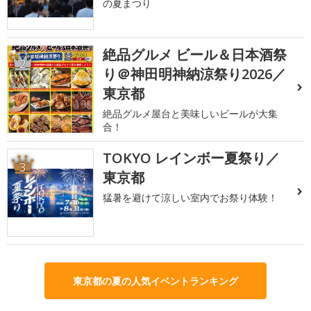
の夏まつり
絶品グルメ ビール＆日本酒祭
2
り＠神田明神納涼祭り2026／
東京都
絶品グルメ屋台と美味しいビールが大集
合！
TOKYO レインボー夏祭り／
3
東京都
猛暑を避けて涼しい室内でお祭り体験！
東京都の夏の人気イベントランキング