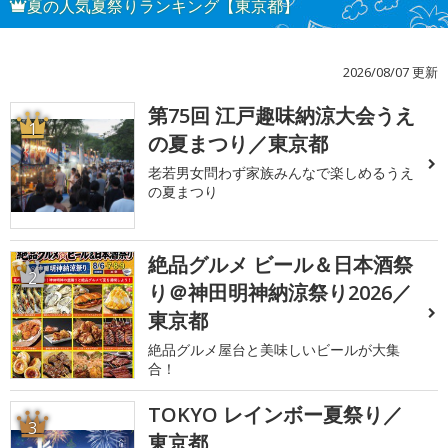
夏の人気夏祭りランキング【東京都】
2026/08/07 更新
第75回 江戸趣味納涼大会うえ
1
の夏まつり／東京都
老若男女問わず家族みんなで楽しめるうえ
の夏まつり
絶品グルメ ビール＆日本酒祭
2
り＠神田明神納涼祭り2026／
東京都
絶品グルメ屋台と美味しいビールが大集
合！
TOKYO レインボー夏祭り／
3
東京都