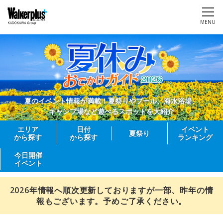
MENU
夏のイベント情報が満載！夏祭りやプール、海水浴場、
キャンプ場など遊べるスポットを大紹介
エリア
日付
イベント
夏祭り
から探す
から探す
ランキング
今日開催
イベント
2026年情報へ順次更新しておりますが一部、昨年の情
報もございます。予めご了承ください。