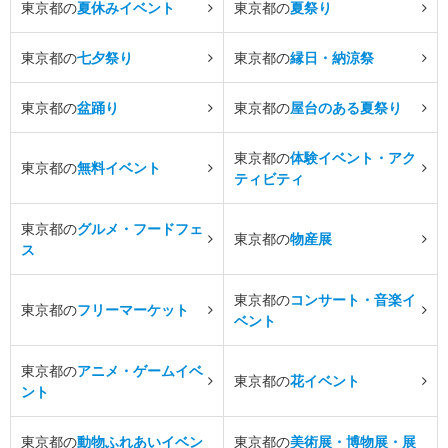
東京都の
夏休みイベント
東京都の
夏祭り
東京都の
七夕祭り
東京都の
縁日・納涼祭
東京都の
盆踊り
東京都の
屋台のある夏祭り
東京都の
体験イベント・アク
東京都の
無料イベント
ティビティ
東京都の
グルメ・フードフェ
東京都の
物産展
ス
東京都の
コンサート・音楽イ
東京都の
フリーマーケット
ベント
東京都の
アニメ・ゲームイベ
東京都の
花イベント
ント
東京都の
動物ふれあいイベン
東京都の
美術展・博物展・展