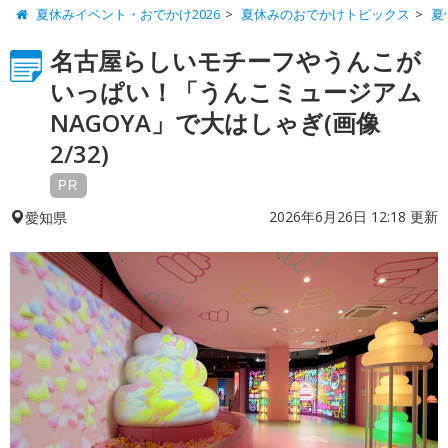
夏休みイベント・おでかけ2026
夏休みのおでかけトピックス
夏
名古屋らしいモチーフやうんこが
いっぱい！「うんこミュージアム
NAGOYA」で大はしゃぎ(画像
2/32)
PR
2026年6月26日 12:18 更新
愛知県