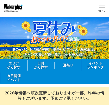
MENU
夏のイベント情報が満載！夏祭りやプール、海水浴場、
キャンプ場など遊べるスポットを大紹介
エリア
日付
イベント
夏祭り
から探す
から探す
ランキング
今日開催
イベント
2026年情報へ順次更新しておりますが一部、昨年の情
報もございます。予めご了承ください。