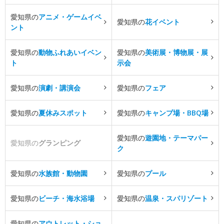
愛知県の
アニメ・ゲームイベ
愛知県の
花イベント
ント
愛知県の
動物ふれあいイベン
愛知県の
美術展・博物展・展
ト
示会
愛知県の
演劇・講演会
愛知県の
フェア
愛知県の
夏休みスポット
愛知県の
キャンプ場・BBQ場
愛知県の
遊園地・テーマパー
愛知県の
グランピング
ク
愛知県の
水族館・動物園
愛知県の
プール
愛知県の
ビーチ・海水浴場
愛知県の
温泉・スパリゾート
愛知県の
アウトレット・ショ