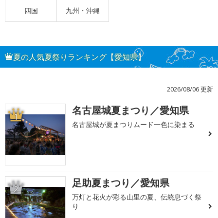
四国
九州・沖縄
夏の人気夏祭りランキング【愛知県】
2026/08/06 更新
名古屋城夏まつり／愛知県
1
名古屋城が夏まつりムード一色に染まる
足助夏まつり／愛知県
2
万灯と花火が彩る山里の夏、伝統息づく祭
り