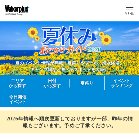
MENU
夏のイベント情報が満載！夏祭りやプール、海水浴場、
キャンプ場など遊べるスポットを大紹介
エリア
日付
イベント
夏祭り
から探す
から探す
ランキング
今日開催
イベント
2026年情報へ順次更新しておりますが一部、昨年の情
報もございます。予めご了承ください。