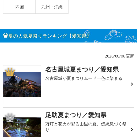
四国
九州・沖縄
夏の人気夏祭りランキング【愛知県】
2026/08/06 更新
名古屋城夏まつり／愛知県
1
名古屋城が夏まつりムード一色に染まる
足助夏まつり／愛知県
2
万灯と花火が彩る山里の夏、伝統息づく祭
り