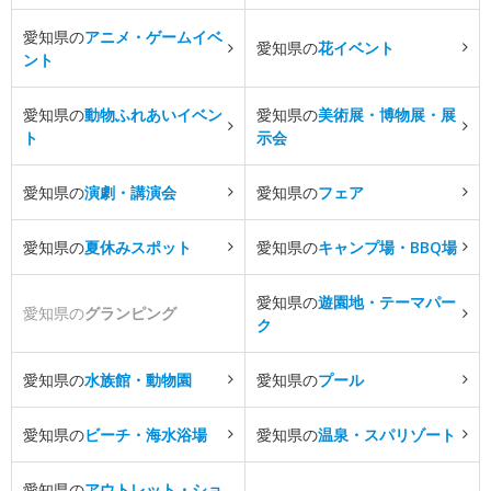
愛知県の
アニメ・ゲームイベ
愛知県の
花イベント
ント
愛知県の
動物ふれあいイベン
愛知県の
美術展・博物展・展
ト
示会
愛知県の
演劇・講演会
愛知県の
フェア
愛知県の
夏休みスポット
愛知県の
キャンプ場・BBQ場
愛知県の
遊園地・テーマパー
愛知県の
グランピング
ク
愛知県の
水族館・動物園
愛知県の
プール
愛知県の
ビーチ・海水浴場
愛知県の
温泉・スパリゾート
愛知県の
アウトレット・ショ