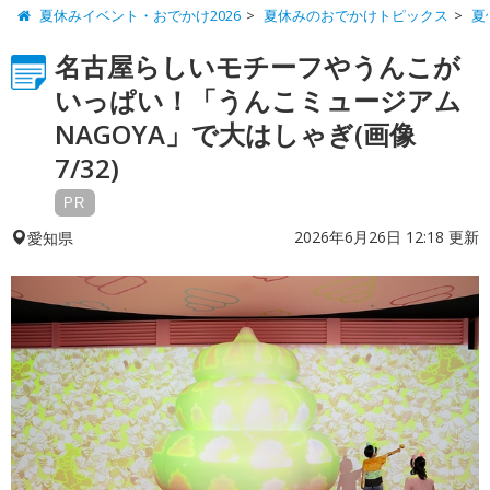
夏休みイベント・おでかけ2026
夏休みのおでかけトピックス
夏
名古屋らしいモチーフやうんこが
いっぱい！「うんこミュージアム
NAGOYA」で大はしゃぎ(画像
7/32)
PR
2026年6月26日 12:18 更新
愛知県