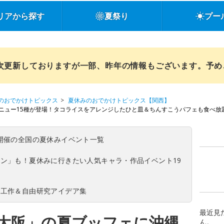
リアから探す
夏祭り
プー
順次更新しておりますが一部、昨年の情報もございます。予
のおでかけトピックス
夏休みのおでかけトピックス【関西】
ニュー15種が登場！タコライスをアレンジしたひと皿＆ちんすこうパフェも食べ放題
(日)開催の全国の夏休みイベント一覧
ン」も！夏休みに行きたい人気キャラ・作品イベント19
の工作＆自由研究アイデア集
最近見
大阪」の夏ブッフェに沖縄
ん。