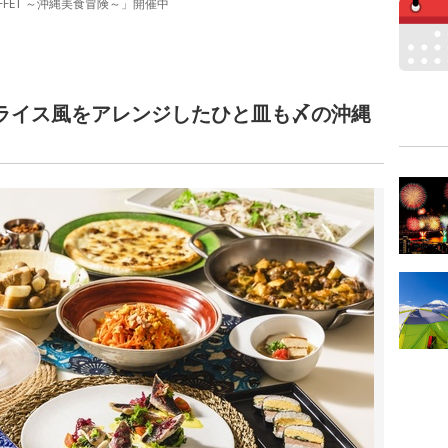
FFET ～沖縄美食冒険～」開催中
コライス風をアレンジしたひと皿も〆の沖縄