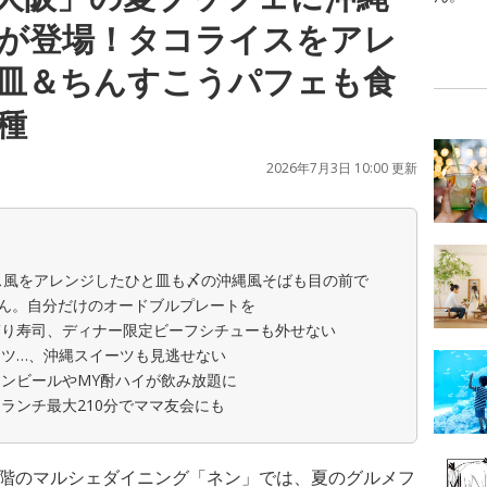
種が登場！タコライスをアレ
皿＆ちんすこうパフェも食
種
2026年7月3日 10:00 更新
ス風をアレンジしたひと皿も〆の沖縄風そばも目の前で
さん。自分だけのオードブルプレートを
ぎり寿司、ディナー限定ビーフシチューも外せない
ツ…、沖縄スイーツも見逃せない
ンビールやMY酎ハイが飲み放題に
ランチ最大210分でママ友会にも
2階のマルシェダイニング「ネン」では、夏のグルメフ