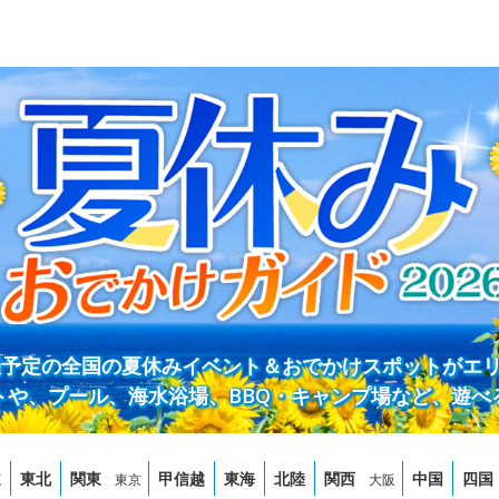
開催予定の全国の夏休みイベント＆おでかけスポットがエ
トや、プール、海水浴場、BBQ・キャンプ場など、遊べ
道
東北
関東
甲信越
東海
北陸
関西
中国
四国
東京
大阪