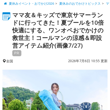
夏休みイベント・おでかけ2026
夏休みのおでかけトピックス
マ
ママ友＆キッズで東京サマーラン
ドに行ってきた！夏プールを10倍
快適にする、ワンオペおでかけの
救世主！コールマンの涼感＆即設
営アイテム紹介(画像7/27)
PR
2026年7月6日 10:55 更新
全国