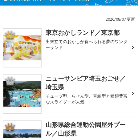
2026/08/07 更新
東京おかしランド／東京都
1
出来立てのおかしが食べられる夢のワンダ
ーランド
ニューサンピア埼玉おごせ／
2
埼玉県
チューブ型、らせん型、直線型と種類豊富
なスライダーが人気
山形県総合運動公園屋外プー
3
ル／山形県