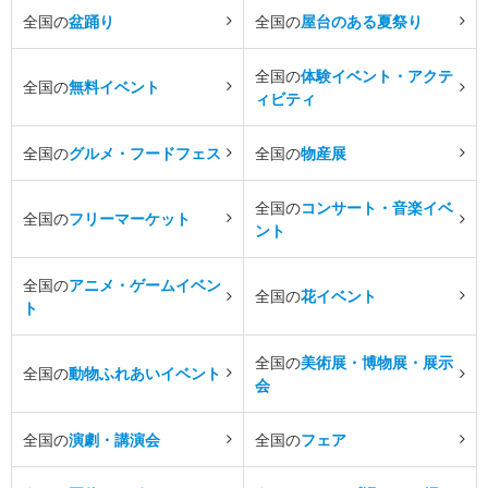
全国の
盆踊り
全国の
屋台のある夏祭り
全国の
体験イベント・アクテ
全国の
無料イベント
ィビティ
全国の
グルメ・フードフェス
全国の
物産展
全国の
コンサート・音楽イベ
全国の
フリーマーケット
ント
全国の
アニメ・ゲームイベン
全国の
花イベント
ト
全国の
美術展・博物展・展示
全国の
動物ふれあいイベント
会
全国の
演劇・講演会
全国の
フェア