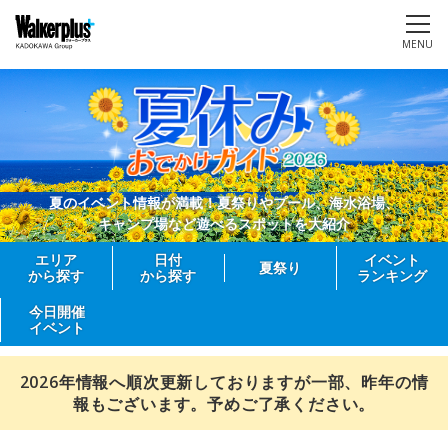
MENU
夏のイベント情報が満載！夏祭りやプール、海水浴場、
キャンプ場など遊べるスポットを大紹介
エリア
日付
イベント
夏祭り
から探す
から探す
ランキング
今日開催
イベント
2026年情報へ順次更新しておりますが一部、昨年の情
報もございます。予めご了承ください。