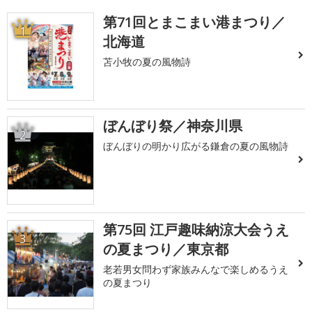
第71回とまこまい港まつり／
1
北海道
苫小牧の夏の風物詩
ぼんぼり祭／神奈川県
2
ぼんぼりの明かり広がる鎌倉の夏の風物詩
第75回 江戸趣味納涼大会うえ
3
の夏まつり／東京都
老若男女問わず家族みんなで楽しめるうえ
の夏まつり