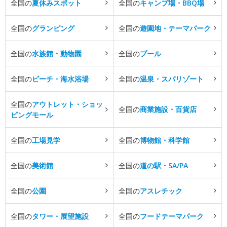
全国の
夏休みスポット
全国の
キャンプ場・BBQ場
全国の
グランピング
全国の
遊園地・テーマパーク
全国の
水族館・動物園
全国の
プール
全国の
ビーチ・海水浴場
全国の
温泉・スパリゾート
全国の
アウトレット・ショッ
全国の
商業施設・百貨店
ピングモール
全国の
工場見学
全国の
博物館・科学館
全国の
美術館
全国の
道の駅・SA/PA
全国の
公園
全国の
アスレチック
全国の
タワー・展望施設
全国の
フードテーマパーク