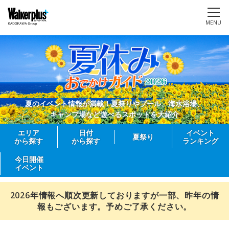
MENU
夏のイベント情報が満載！夏祭りやプール、海水浴場、
キャンプ場など遊べるスポットを大紹介
エリア
日付
イベント
夏祭り
から探す
から探す
ランキング
今日開催
イベント
2026年情報へ順次更新しておりますが一部、昨年の情
報もございます。予めご了承ください。