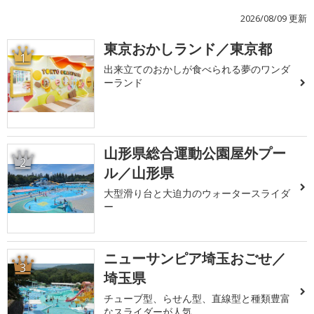
2026/08/09 更新
東京おかしランド／東京都
1
出来立てのおかしが食べられる夢のワンダ
ーランド
山形県総合運動公園屋外プー
2
ル／山形県
大型滑り台と大迫力のウォータースライダ
ー
ニューサンピア埼玉おごせ／
3
埼玉県
チューブ型、らせん型、直線型と種類豊富
なスライダーが人気