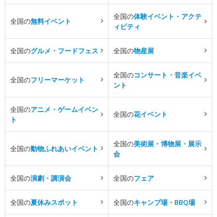
全国の
体験イベント・アクテ
全国の
無料イベント
ィビティ
全国の
グルメ・フードフェス
全国の
物産展
全国の
コンサート・音楽イベ
全国の
フリーマーケット
ント
全国の
アニメ・ゲームイベン
全国の
花イベント
ト
全国の
美術展・博物展・展示
全国の
動物ふれあいイベント
会
全国の
演劇・講演会
全国の
フェア
全国の
夏休みスポット
全国の
キャンプ場・BBQ場