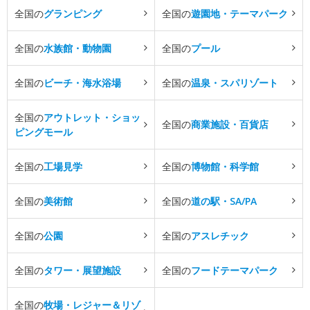
全国の
グランピング
全国の
遊園地・テーマパーク
全国の
水族館・動物園
全国の
プール
全国の
ビーチ・海水浴場
全国の
温泉・スパリゾート
全国の
アウトレット・ショッ
全国の
商業施設・百貨店
ピングモール
全国の
工場見学
全国の
博物館・科学館
全国の
美術館
全国の
道の駅・SA/PA
全国の
公園
全国の
アスレチック
全国の
タワー・展望施設
全国の
フードテーマパーク
全国の
牧場・レジャー＆リゾ