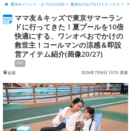
夏休みイベント・おでかけ2026
夏休みのおでかけトピックス
マ
ママ友＆キッズで東京サマーラン
ドに行ってきた！夏プールを10倍
快適にする、ワンオペおでかけの
救世主！コールマンの涼感＆即設
営アイテム紹介(画像20/27)
PR
2026年7月6日 10:55 更新
全国