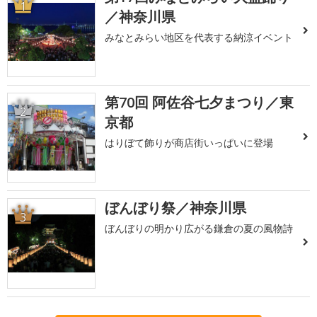
1
／神奈川県
みなとみらい地区を代表する納涼イベント
第70回 阿佐谷七夕まつり／東
2
京都
はりぼて飾りが商店街いっぱいに登場
ぼんぼり祭／神奈川県
3
ぼんぼりの明かり広がる鎌倉の夏の風物詩