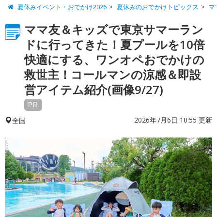
夏休みイベント・おでかけ2026
夏休みのおでかけトピックス
マ
ママ友＆キッズで東京サマーラン
ドに行ってきた！夏プールを10倍
快適にする、ワンオペおでかけの
救世主！コールマンの涼感＆即設
営アイテム紹介(画像9/27)
PR
2026年7月6日 10:55 更新
全国