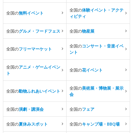
全国の
体験イベント・アクテ
全国の
無料イベント
ィビティ
全国の
グルメ・フードフェス
全国の
物産展
全国の
コンサート・音楽イベ
全国の
フリーマーケット
ント
全国の
アニメ・ゲームイベン
全国の
花イベント
ト
全国の
美術展・博物展・展示
全国の
動物ふれあいイベント
会
全国の
演劇・講演会
全国の
フェア
全国の
夏休みスポット
全国の
キャンプ場・BBQ場