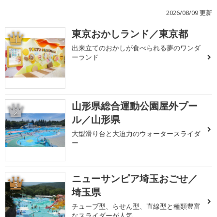
2026/08/09 更新
東京おかしランド／東京都
1
出来立てのおかしが食べられる夢のワンダ
ーランド
山形県総合運動公園屋外プー
2
ル／山形県
大型滑り台と大迫力のウォータースライダ
ー
ニューサンピア埼玉おごせ／
3
埼玉県
チューブ型、らせん型、直線型と種類豊富
なスライダーが人気