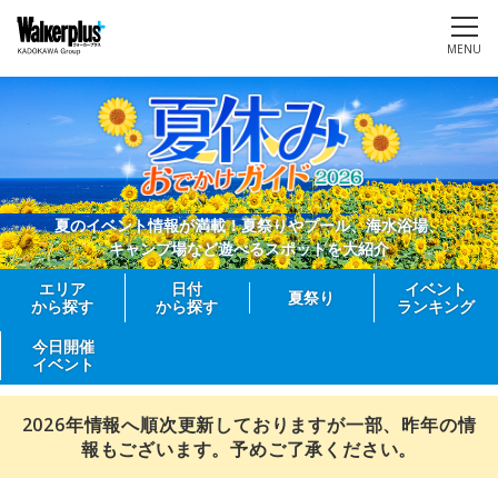
MENU
夏のイベント情報が満載！夏祭りやプール、海水浴場、
キャンプ場など遊べるスポットを大紹介
エリア
日付
イベント
夏祭り
から探す
から探す
ランキング
今日開催
イベント
2026年情報へ順次更新しておりますが一部、昨年の情
報もございます。予めご了承ください。