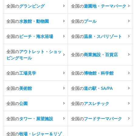
全国の
グランピング
全国の
遊園地・テーマパーク
全国の
水族館・動物園
全国の
プール
全国の
ビーチ・海水浴場
全国の
温泉・スパリゾート
全国の
アウトレット・ショッ
全国の
商業施設・百貨店
ピングモール
全国の
工場見学
全国の
博物館・科学館
全国の
美術館
全国の
道の駅・SA/PA
全国の
公園
全国の
アスレチック
全国の
タワー・展望施設
全国の
フードテーマパーク
全国の
牧場・レジャー＆リゾ