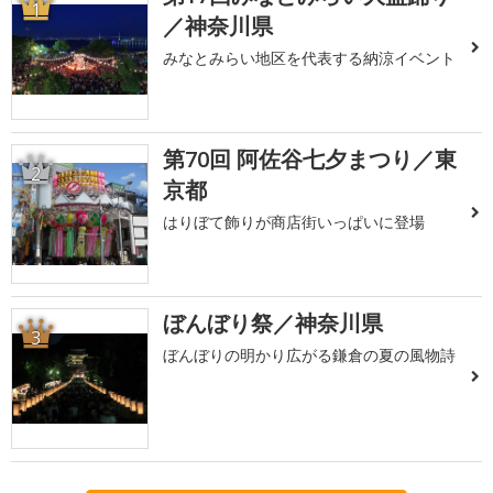
1
／神奈川県
みなとみらい地区を代表する納涼イベント
第70回 阿佐谷七夕まつり／東
2
京都
はりぼて飾りが商店街いっぱいに登場
ぼんぼり祭／神奈川県
3
ぼんぼりの明かり広がる鎌倉の夏の風物詩