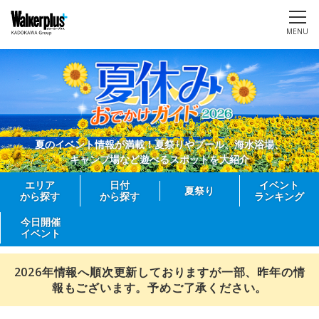
MENU
夏のイベント情報が満載！夏祭りやプール、海水浴場、
キャンプ場など遊べるスポットを大紹介
エリア
日付
イベント
夏祭り
から探す
から探す
ランキング
今日開催
イベント
2026年情報へ順次更新しておりますが一部、昨年の情
報もございます。予めご了承ください。