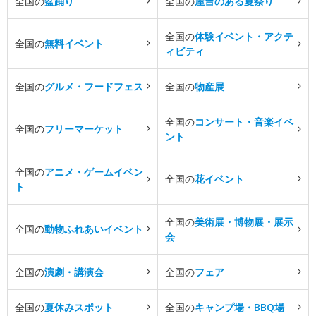
全国の
盆踊り
全国の
屋台のある夏祭り
全国の
体験イベント・アクテ
全国の
無料イベント
ィビティ
全国の
グルメ・フードフェス
全国の
物産展
全国の
コンサート・音楽イベ
全国の
フリーマーケット
ント
全国の
アニメ・ゲームイベン
全国の
花イベント
ト
全国の
美術展・博物展・展示
全国の
動物ふれあいイベント
会
全国の
演劇・講演会
全国の
フェア
全国の
夏休みスポット
全国の
キャンプ場・BBQ場