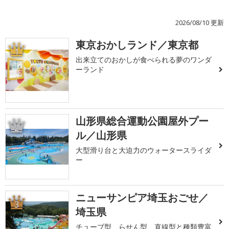
2026/08/10 更新
東京おかしランド／東京都
1
出来立てのおかしが食べられる夢のワンダ
ーランド
山形県総合運動公園屋外プー
2
ル／山形県
大型滑り台と大迫力のウォータースライダ
ー
ニューサンピア埼玉おごせ／
3
埼玉県
チューブ型、らせん型、直線型と種類豊富