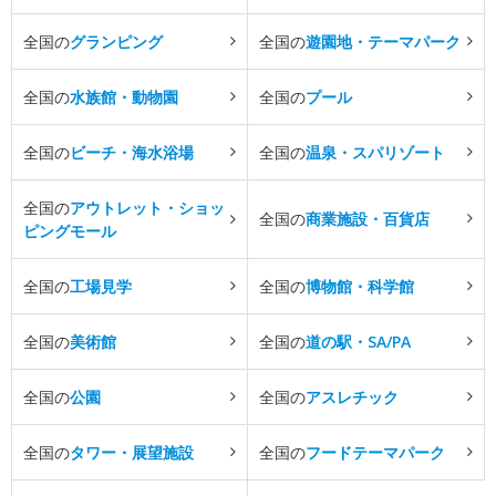
全国の
グランピング
全国の
遊園地・テーマパーク
全国の
水族館・動物園
全国の
プール
全国の
ビーチ・海水浴場
全国の
温泉・スパリゾート
全国の
アウトレット・ショッ
全国の
商業施設・百貨店
ピングモール
全国の
工場見学
全国の
博物館・科学館
全国の
美術館
全国の
道の駅・SA/PA
全国の
公園
全国の
アスレチック
全国の
タワー・展望施設
全国の
フードテーマパーク