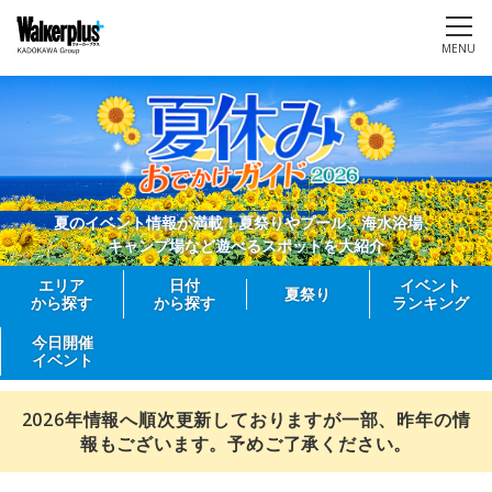
MENU
夏のイベント情報が満載！夏祭りやプール、海水浴場、
キャンプ場など遊べるスポットを大紹介
エリア
日付
イベント
夏祭り
から探す
から探す
ランキング
今日開催
イベント
2026年情報へ順次更新しておりますが一部、昨年の情
報もございます。予めご了承ください。