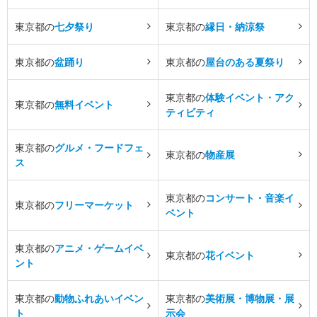
東京都の
七夕祭り
東京都の
縁日・納涼祭
東京都の
盆踊り
東京都の
屋台のある夏祭り
東京都の
体験イベント・アク
東京都の
無料イベント
ティビティ
東京都の
グルメ・フードフェ
東京都の
物産展
ス
東京都の
コンサート・音楽イ
東京都の
フリーマーケット
ベント
東京都の
アニメ・ゲームイベ
東京都の
花イベント
ント
東京都の
動物ふれあいイベン
東京都の
美術展・博物展・展
ト
示会