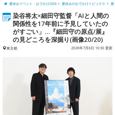
夏休みイベント・おでかけ2026
夏休みのおでかけトピックス
夏
染谷将太×細田守監督「AIと人間の
関係性を17年前に予見していたの
がすごい」…『細田守の原点/展』
の見どころを深掘り(画像20/20)
2026年7月6日 10:30 更新
東京都