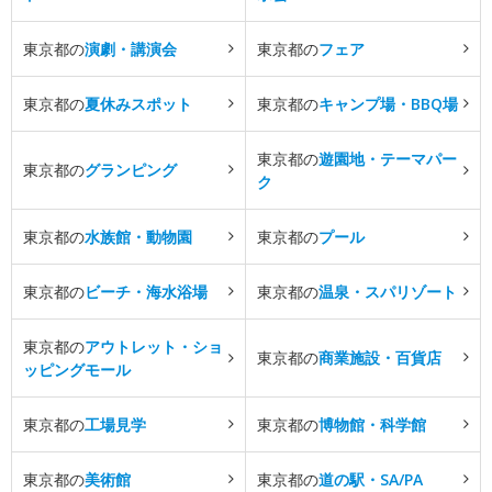
東京都の
演劇・講演会
東京都の
フェア
東京都の
夏休みスポット
東京都の
キャンプ場・BBQ場
東京都の
遊園地・テーマパー
東京都の
グランピング
ク
東京都の
水族館・動物園
東京都の
プール
東京都の
ビーチ・海水浴場
東京都の
温泉・スパリゾート
東京都の
アウトレット・ショ
東京都の
商業施設・百貨店
ッピングモール
東京都の
工場見学
東京都の
博物館・科学館
東京都の
美術館
東京都の
道の駅・SA/PA