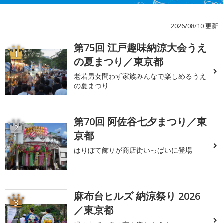
2026/08/10 更新
第75回 江戸趣味納涼大会うえ
1
の夏まつり／東京都
老若男女問わず家族みんなで楽しめるうえ
の夏まつり
第70回 阿佐谷七夕まつり／東
2
京都
はりぼて飾りが商店街いっぱいに登場
麻布台ヒルズ 納涼祭り 2026
3
／東京都