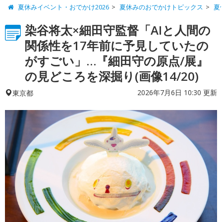
夏休みイベント・おでかけ2026
夏休みのおでかけトピックス
夏
染谷将太×細田守監督「AIと人間の
関係性を17年前に予見していたの
がすごい」…『細田守の原点/展』
の見どころを深掘り(画像14/20)
2026年7月6日 10:30 更新
東京都