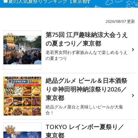
夏の人気夏祭りランキング【東京都】
2026/08/07 更新
第75回 江戸趣味納涼大会うえ
1
の夏まつり／東京都
老若男女問わず家族みんなで楽しめるうえ
の夏まつり
絶品グルメ ビール＆日本酒祭
2
り＠神田明神納涼祭り2026／
東京都
絶品グルメ屋台と美味しいビールが大集
合！
TOKYO レインボー夏祭り／
3
東京都