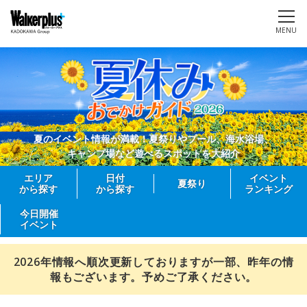
MENU
夏のイベント情報が満載！夏祭りやプール、海水浴場、
キャンプ場など遊べるスポットを大紹介
エリア
日付
イベント
夏祭り
から探す
から探す
ランキング
今日開催
イベント
2026年情報へ順次更新しておりますが一部、昨年の情
報もございます。予めご了承ください。