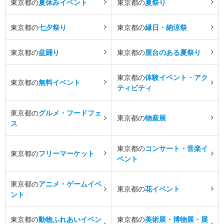
東京都の
夏休みイベント
東京都の
夏祭り
東京都の
七夕祭り
東京都の
縁日・納涼祭
東京都の
盆踊り
東京都の
屋台のある夏祭り
東京都の
体験イベント・アク
東京都の
無料イベント
ティビティ
東京都の
グルメ・フードフェ
東京都の
物産展
ス
東京都の
コンサート・音楽イ
東京都の
フリーマーケット
ベント
東京都の
アニメ・ゲームイベ
東京都の
花イベント
ント
東京都の
動物ふれあいイベン
東京都の
美術展・博物展・展