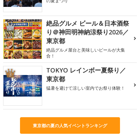
の夏まつり
絶品グルメ ビール＆日本酒祭
2
り＠神田明神納涼祭り2026／
東京都
絶品グルメ屋台と美味しいビールが大集
合！
TOKYO レインボー夏祭り／
3
東京都
猛暑を避けて涼しい室内でお祭り体験！
東京都の夏の人気イベントランキング