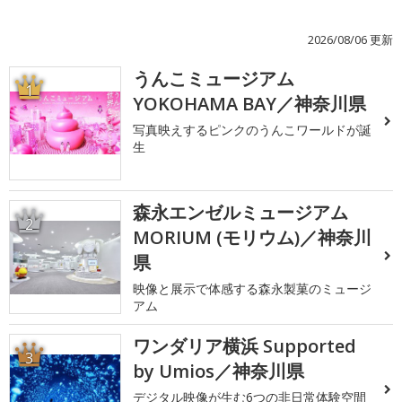
2026/08/06 更新
うんこミュージアム
1
YOKOHAMA BAY／神奈川県
写真映えするピンクのうんこワールドが誕
生
森永エンゼルミュージアム
2
MORIUM (モリウム)／神奈川
県
映像と展示で体感する森永製菓のミュージ
アム
ワンダリア横浜 Supported
3
by Umios／神奈川県
デジタル映像が生む6つの非日常体験空間