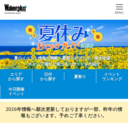
MENU
夏のイベント情報が満載！夏祭りやプール、海水浴場、
キャンプ場など遊べるスポットを大紹介
エリア
日付
イベント
夏祭り
から探す
から探す
ランキング
今日開催
イベント
2026年情報へ順次更新しておりますが一部、昨年の情
報もございます。予めご了承ください。