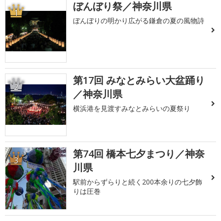
ぼんぼり祭／神奈川県
1
ぼんぼりの明かり広がる鎌倉の夏の風物詩
第17回 みなとみらい大盆踊り
2
／神奈川県
横浜港を見渡すみなとみらいの夏祭り
第74回 橋本七夕まつり／神奈
3
川県
駅前からずらりと続く200本余りの七夕飾
りは圧巻