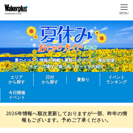
MENU
夏のイベント情報が満載！夏祭りやプール、海水浴場、
キャンプ場など遊べるスポットを大紹介
エリア
日付
イベント
夏祭り
から探す
から探す
ランキング
今日開催
イベント
2026年情報へ順次更新しておりますが一部、昨年の情
報もございます。予めご了承ください。