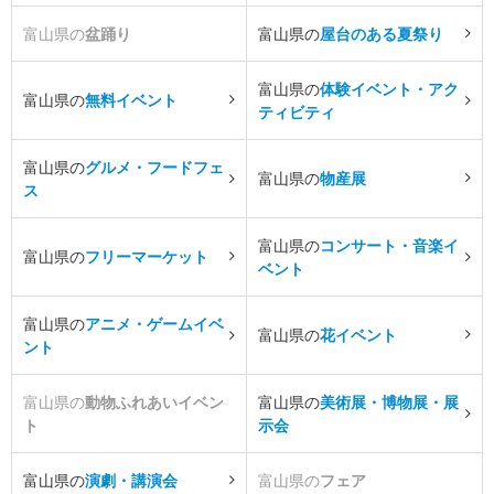
富山県の
盆踊り
富山県の
屋台のある夏祭り
富山県の
体験イベント・アク
富山県の
無料イベント
ティビティ
富山県の
グルメ・フードフェ
富山県の
物産展
ス
富山県の
コンサート・音楽イ
富山県の
フリーマーケット
ベント
富山県の
アニメ・ゲームイベ
富山県の
花イベント
ント
富山県の
動物ふれあいイベン
富山県の
美術展・博物展・展
ト
示会
富山県の
演劇・講演会
富山県の
フェア