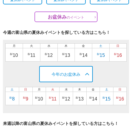
お盆休み
の
イベント
今週の富山県の夏休みイベントを探している方はこちら！
月
火
水
木
金
土
日
8/
8/
8/
8/
8/
8/
8/
10
11
12
13
14
15
16
今年のお盆休み
土
日
月
火
水
木
金
土
日
8/
8/
8/
8/
8/
8/
8/
8/
8/
8
9
10
11
12
13
14
15
16
来週以降の富山県の夏休みイベントを探している方はこちら！