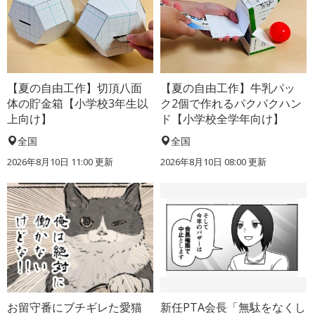
【夏の自由工作】切頂八面
【夏の自由工作】牛乳パッ
体の貯金箱【小学校3年生以
ク2個で作れるパクパクハン
上向け】
ド【小学校全学年向け】
全国
全国
2026年8月10日 11:00
更新
2026年8月10日 08:00
更新
お留守番にブチギレた愛猫
新任PTA会長「無駄をなくし