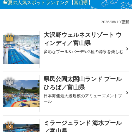
夏の人気スポットランキング【富山県】
2026/08/10 更新
大沢野ウェルネスリゾート ウ
1
ィンディ／富山県
多彩なプール&バーデや2種の源泉を楽しむ
県民公園太閤山ランド プール
2
ひろば／富山県
日本海側最大級規模のアミューズメントプ
ール
ミラージュランド 海水プール
3
／富山県