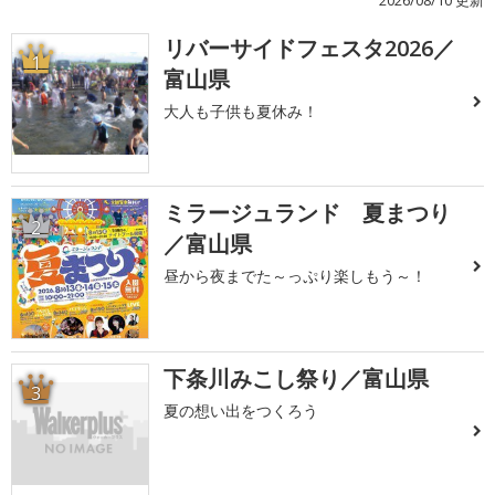
2026/08/10 更新
リバーサイドフェスタ2026／
1
富山県
大人も子供も夏休み！
ミラージュランド 夏まつり
2
／富山県
昼から夜までた～っぷり楽しもう～！
下条川みこし祭り／富山県
3
夏の想い出をつくろう