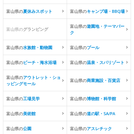
富山県の
夏休みスポット
富山県の
キャンプ場・BBQ場
富山県の
遊園地・テーマパー
富山県の
グランピング
ク
富山県の
水族館・動物園
富山県の
プール
富山県の
ビーチ・海水浴場
富山県の
温泉・スパリゾート
富山県の
アウトレット・ショ
富山県の
商業施設・百貨店
ッピングモール
富山県の
工場見学
富山県の
博物館・科学館
富山県の
美術館
富山県の
道の駅・SA/PA
富山県の
公園
富山県の
アスレチック