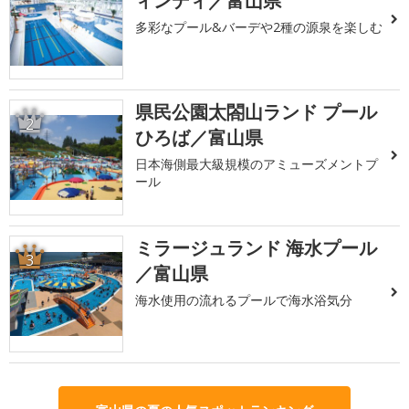
ィンディ／富山県
多彩なプール&バーデや2種の源泉を楽しむ
県民公園太閤山ランド プール
2
ひろば／富山県
日本海側最大級規模のアミューズメントプ
ール
ミラージュランド 海水プール
3
／富山県
海水使用の流れるプールで海水浴気分