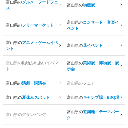
富山県の
グルメ・フードフェ
富山県の
物産展
ス
富山県の
コンサート・音楽イ
富山県の
フリーマーケット
ベント
富山県の
アニメ・ゲームイベ
富山県の
花イベント
ント
富山県の
動物ふれあいイベン
富山県の
美術展・博物展・展
ト
示会
富山県の
演劇・講演会
富山県の
フェア
富山県の
夏休みスポット
富山県の
キャンプ場・BBQ場
富山県の
遊園地・テーマパー
富山県の
グランピング
ク