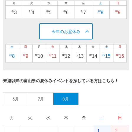
月
火
水
木
金
土
日
8/
8/
8/
8/
8/
8/
8/
3
4
5
6
7
8
9
今年のお盆休み
土
日
月
火
水
木
金
土
日
8/
8/
8/
8/
8/
8/
8/
8/
8/
8
9
10
11
12
13
14
15
16
来週以降の富山県の夏休みイベントを探している方はこちら！
6月
7月
8月
月
火
水
木
金
土
日
1
2