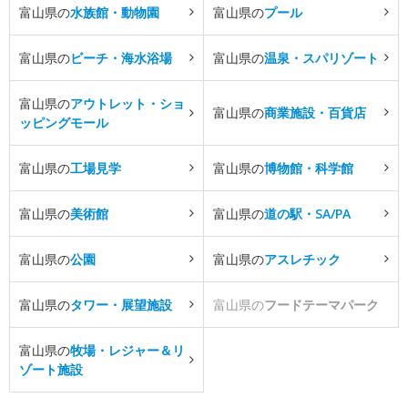
富山県の
水族館・動物園
富山県の
プール
富山県の
ビーチ・海水浴場
富山県の
温泉・スパリゾート
富山県の
アウトレット・ショ
富山県の
商業施設・百貨店
ッピングモール
富山県の
工場見学
富山県の
博物館・科学館
富山県の
美術館
富山県の
道の駅・SA/PA
富山県の
公園
富山県の
アスレチック
富山県の
タワー・展望施設
富山県の
フードテーマパーク
富山県の
牧場・レジャー＆リ
ゾート施設