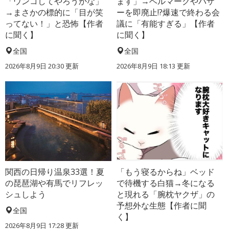
「ウンコしてやろうかな」
ます」→ベルマークやバザ
→まさかの標的に「目が笑
ーを即廃止!?爆速で終わる会
ってない！」と恐怖【作者
議に「有能すぎる」【作者
に聞く】
に聞く】
全国
全国
2026年8月9日 20:30
更新
2026年8月9日 18:13
更新
関西の日帰り温泉33選！夏
「もう寝るからね」ベッド
の琵琶湖や有馬でリフレッ
で待機する白猫→冬になる
シュしよう
と現れる「腕枕ヤクザ」の
予想外な生態【作者に聞
全国
く】
2026年8月9日 17:28
更新