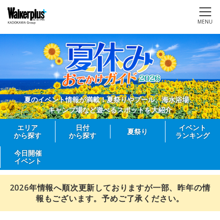
MENU
夏のイベント情報が満載！夏祭りやプール、海水浴場、
キャンプ場など遊べるスポットを大紹介
エリア
日付
イベント
夏祭り
から探す
から探す
ランキング
今日開催
イベント
2026年情報へ順次更新しておりますが一部、昨年の情
報もございます。予めご了承ください。