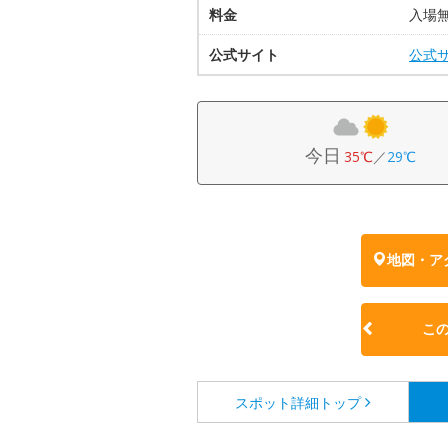
料金
入場
公式サイト
公式
今日
35℃
／
29℃
地図・ア
こ
スポット詳細
トップ