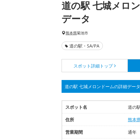
道の駅 七城メロ
データ
熊本県
菊池市
道の駅・SA/PA
スポット詳細
トップ
道の駅 七城メロンドームの詳細デー
スポット名
道の
住所
熊本
営業期間
通年