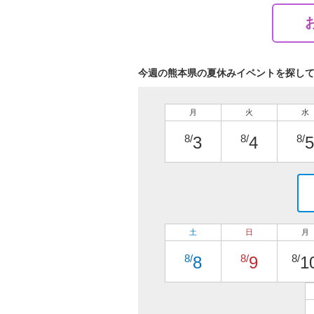
今週の熊本県の夏休みイベントを探し
月
火
水
8/
8/
8/
3
4
5
土
日
月
8/
8/
8/
8
9
1