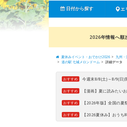
日付から探す
エ
2026年情報へ
夏休みイベント・おでかけ2026
九州・
道の駅 七城メロンドーム
詳細データ
今週末8/8(土)～8/9
おすすめ
【漫画】夏に読みたい
おすすめ
【2026年版】全国の
おすすめ
【2026夏休み】おう
おすすめ