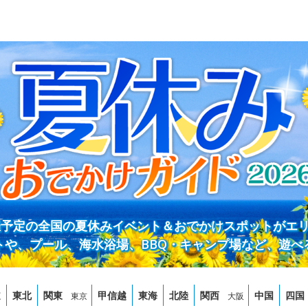
開催予定の全国の夏休みイベント＆おでかけスポットがエ
トや、プール、海水浴場、BBQ・キャンプ場など、遊べ
道
東北
関東
甲信越
東海
北陸
関西
中国
四国
東京
大阪