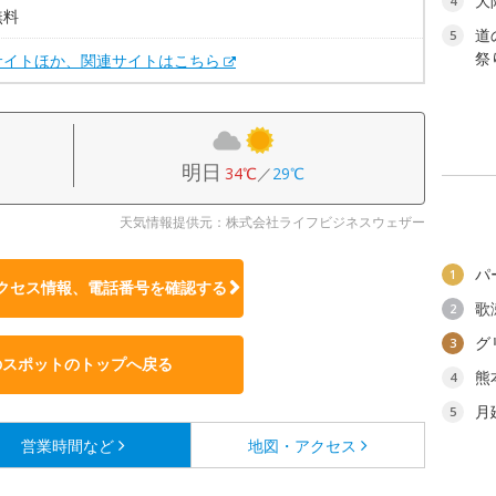
大
4
無料
道
5
祭り
サイトほか、関連サイトはこちら
明日
34℃
／
29℃
天気情報提供元：株式会社ライフビジネスウェザー
パ
1
クセス情報、電話番号を確認する
歌
2
グ
3
のスポットのトップへ戻る
熊
4
月
5
営業時間など
地図・アクセス