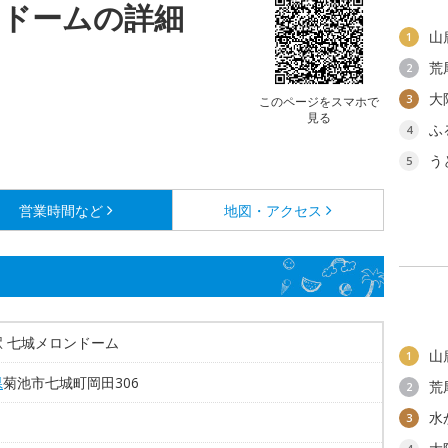
ンドームの詳細
山
1
荒
2
大
3
このページをスマホで
見る
ふ
4
う
5
営業時間など
地図・アクセス
タ
駅 七城メロンドーム
山
1
県
菊池市七城町岡田306
荒
2
水
3