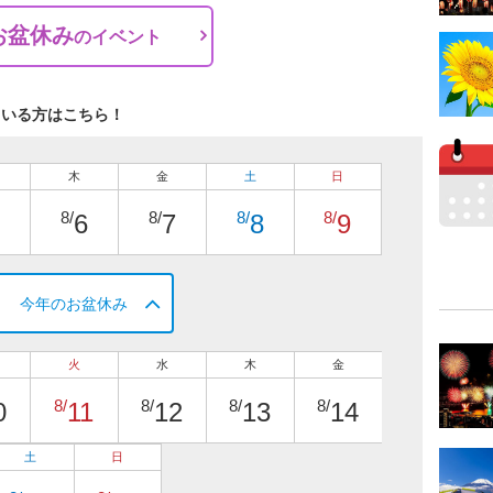
お盆休み
の
イベント
ている方はこちら！
木
金
土
日
8/
8/
8/
8/
6
7
8
9
今年のお盆休み
火
水
木
金
8/
8/
8/
8/
0
11
12
13
14
土
日