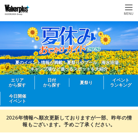
MENU
夏のイベント情報が満載！夏祭りやプール、海水浴場、
キャンプ場など遊べるスポットを大紹介
エリア
日付
イベント
夏祭り
から探す
から探す
ランキング
今日開催
イベント
2026年情報へ順次更新しておりますが一部、昨年の情
報もございます。予めご了承ください。