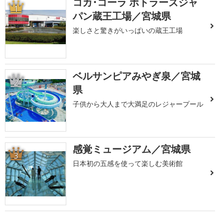
コカ･コーラ ボトラーズジャ
1
パン蔵王工場／宮城県
楽しさと驚きがいっぱいの蔵王工場
ベルサンピアみやぎ泉／宮城
2
県
子供から大人まで大満足のレジャープール
感覚ミュージアム／宮城県
3
日本初の五感を使って楽しむ美術館