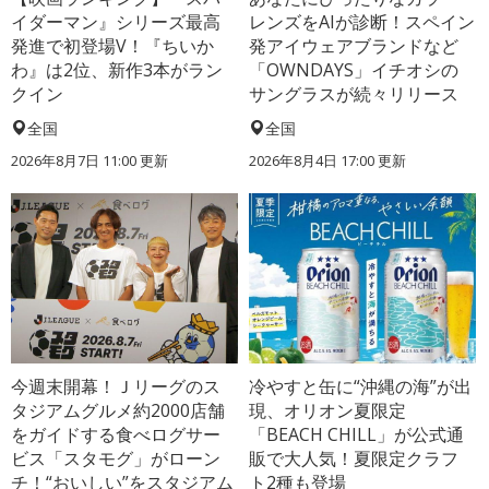
イダーマン』シリーズ最高
レンズをAIが診断！スペイン
発進で初登場V！『ちいか
発アイウェアブランドなど
わ』は2位、新作3本がラン
「OWNDAYS」イチオシの
クイン
サングラスが続々リリース
全国
全国
2026年8月7日 11:00
更新
2026年8月4日 17:00
更新
今週末開幕！Ｊリーグのス
冷やすと缶に“沖縄の海”が出
タジアムグルメ約2000店舗
現、オリオン夏限定
をガイドする食べログサー
「BEACH CHILL」が公式通
ビス「スタモグ」がローン
販で大人気！夏限定クラフ
チ！“おいしい”をスタジアム
ト2種も登場