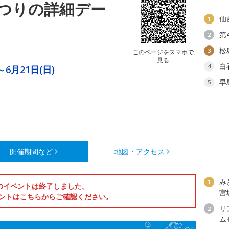
つりの詳細デー
仙
1
第
2
松
3
このページをスマホで
見る
白
4
～6月21日(日)
早
5
開催期間など
地図・アクセス
み
1
のイベントは終了しました。
宮
ントはこちらからご確認ください。
リ
2
ム