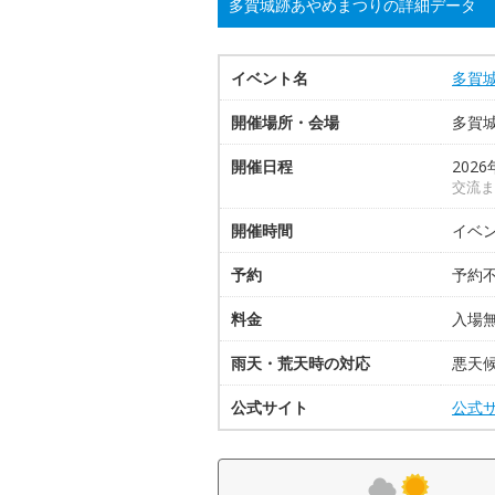
多賀城跡あやめまつりの詳細データ
イベント名
多賀
開催場所・会場
多賀城
開催日程
2026
交流ま
開催時間
イベ
予約
予約
料金
入場無
雨天・荒天時の対応
悪天
公式サイト
公式