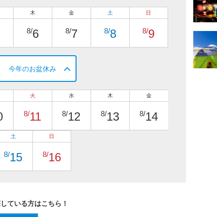
木
金
土
日
8/
8/
8/
8/
6
7
8
9
今年のお盆休み
火
水
木
金
8/
8/
8/
8/
0
11
12
13
14
土
日
8/
8/
15
16
探している方はこちら！