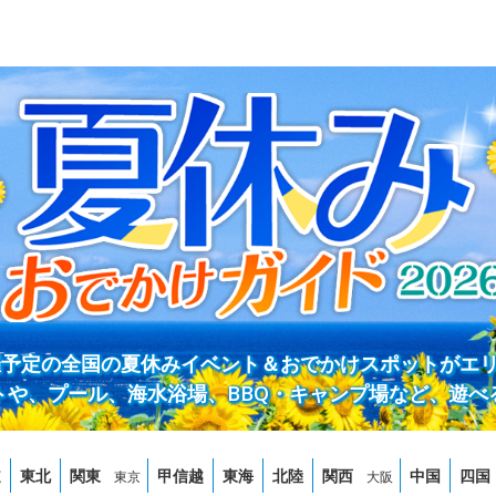
開催予定の全国の夏休みイベント＆おでかけスポットがエ
トや、プール、海水浴場、BBQ・キャンプ場など、遊べ
道
東北
関東
甲信越
東海
北陸
関西
中国
四国
東京
大阪