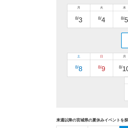
月
火
水
8/
8/
8/
3
4
5
土
日
月
8/
8/
8/
8
9
1
来週以降の宮城県の夏休みイベントを