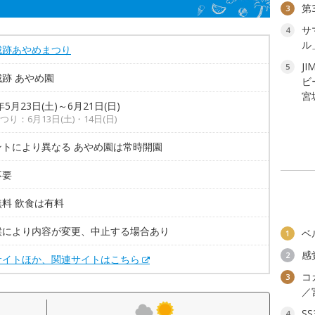
第
3
サ
4
ル
城跡あやめまつり
JI
5
跡 あやめ園
ビ
宮
年5月23日(土)～6月21日(日)
つり：6月13日(土)・14日(日)
ントにより異なる あやめ園は常時開園
不要
料 飲食は有料
候により内容が変更、中止する場合あり
ベ
1
感
2
サイトほか、関連サイトはこちら
コ
3
／
S
4