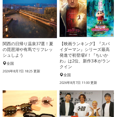
関西の日帰り温泉37選！夏
【映画ランキング】『スパ
の琵琶湖や有馬でリフレッ
イダーマン』シリーズ最高
シュしよう
発進で初登場V！『ちいか
わ』は2位、新作3本がラン
全国
クイン
2026年8月7日 18:25
更新
全国
2026年8月7日 11:00
更新