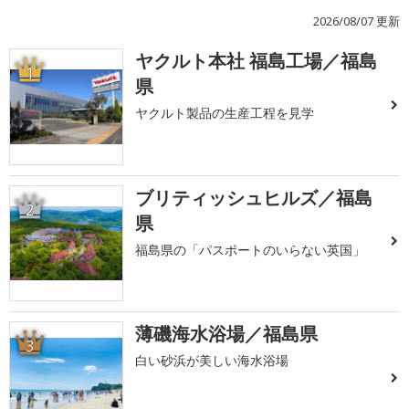
2026/08/07 更新
ヤクルト本社 福島工場／福島
1
県
ヤクルト製品の生産工程を見学
ブリティッシュヒルズ／福島
2
県
福島県の「パスポートのいらない英国」
薄磯海水浴場／福島県
3
白い砂浜が美しい海水浴場