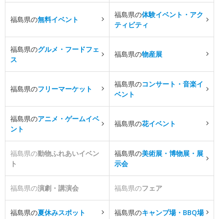
福島県の
体験イベント・アク
福島県の
無料イベント
ティビティ
福島県の
グルメ・フードフェ
福島県の
物産展
ス
福島県の
コンサート・音楽イ
福島県の
フリーマーケット
ベント
福島県の
アニメ・ゲームイベ
福島県の
花イベント
ント
福島県の
動物ふれあいイベン
福島県の
美術展・博物展・展
ト
示会
福島県の
演劇・講演会
福島県の
フェア
福島県の
夏休みスポット
福島県の
キャンプ場・BBQ場