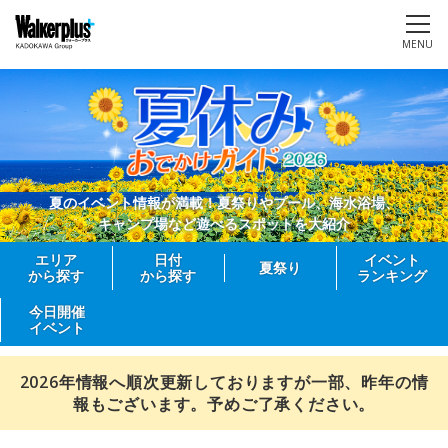
MENU
夏のイベント情報が満載！夏祭りやプール、海水浴場、
キャンプ場など遊べるスポットを大紹介
エリア
日付
イベント
夏祭り
から探す
から探す
ランキング
今日開催
イベント
2026年情報へ順次更新しておりますが一部、昨年の情
報もございます。予めご了承ください。