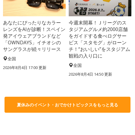
あなたにぴったりなカラー
今週末開幕！Ｊリーグのス
レンズをAIが診断！スペイン
タジアムグルメ約2000店舗
発アイウェアブランドなど
をガイドする食べログサー
「OWNDAYS」イチオシの
ビス「スタモグ」がローン
サングラスが続々リリース
チ！“おいしい”をスタジアム
観戦の入り口に
全国
全国
2026年8月4日 17:00
更新
2026年8月4日 14:50
更新
夏休みのイベント・おでかけトピックスをもっと見る