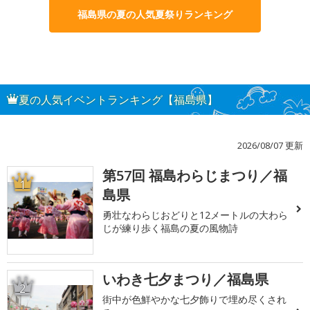
福島県の夏の人気夏祭りランキング
夏の人気イベントランキング【福島県】
2026/08/07 更新
第57回 福島わらじまつり／福
1
島県
勇壮なわらじおどりと12メートルの大わら
じが練り歩く福島の夏の風物詩
いわき七夕まつり／福島県
2
街中が色鮮やかな七夕飾りで埋め尽くされ