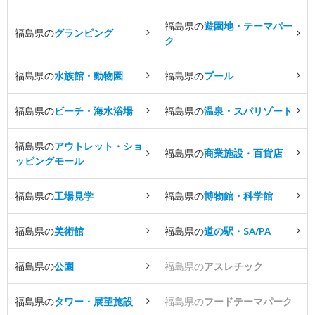
福島県の
遊園地・テーマパー
福島県の
グランピング
ク
福島県の
水族館・動物園
福島県の
プール
福島県の
ビーチ・海水浴場
福島県の
温泉・スパリゾート
福島県の
アウトレット・ショ
福島県の
商業施設・百貨店
ッピングモール
福島県の
工場見学
福島県の
博物館・科学館
福島県の
美術館
福島県の
道の駅・SA/PA
福島県の
公園
福島県の
アスレチック
福島県の
タワー・展望施設
福島県の
フードテーマパーク