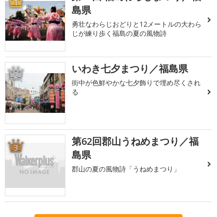
1
島県
勇壮なわらじおどりと12メートルの大わら
じが練り歩く福島の夏の風物詩
いわき七夕まつり／福島県
2
街中が色鮮やかな七夕飾りで埋め尽くされ
る
第62回郡山うねめまつり／福
3
島県
郡山の夏の風物詩「うねめまつり」