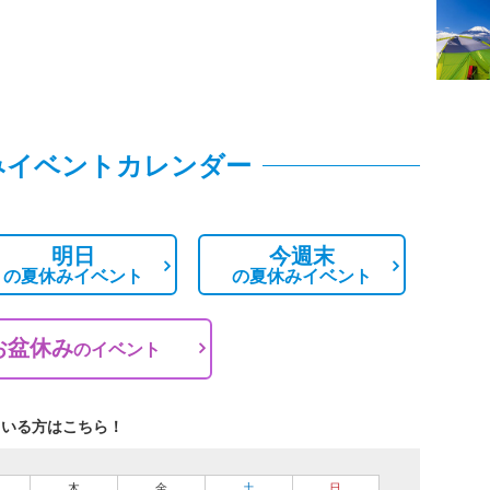
みイベントカレンダー
明日
今週末
の
夏休みイベント
の
夏休みイベント
お盆休み
の
イベント
ている方はこちら！
木
金
土
日