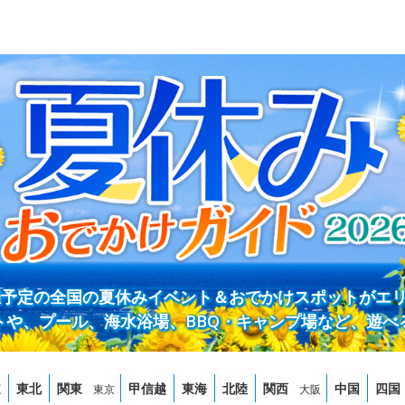
開催予定の全国の夏休みイベント＆おでかけスポットがエ
トや、プール、海水浴場、BBQ・キャンプ場など、遊べ
道
東北
関東
甲信越
東海
北陸
関西
中国
四国
東京
大阪