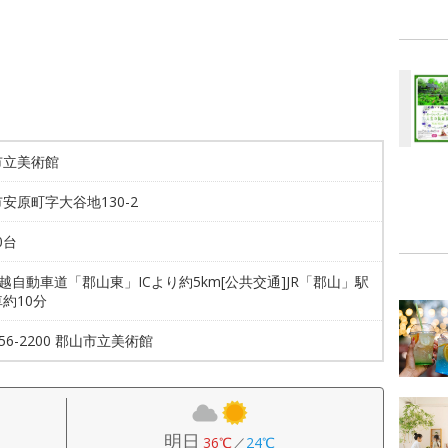
市立美術館
安原町字大谷地130-2
0台
磐越自動車道「郡山東」ICより約5km[公共交通]JR「郡山」駅
約10分
956-2200 郡山市立美術館
明日
36℃
／
24℃