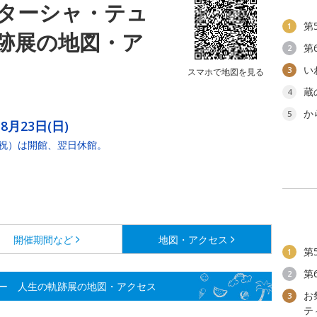
ターシャ・テュ
第
1
跡展の地図・ア
第
2
い
3
スマホで地図を見る
蔵
4
か
5
8月23日(日)
（祝）は開館、翌日休館。
開催期間など
地図・アクセス
第
1
第
2
ー 人生の軌跡展の地図・アクセス
お
3
テ