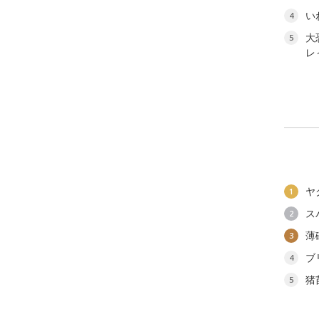
い
4
大
5
レ
ヤ
1
ス
2
薄
3
ブ
4
猪
5