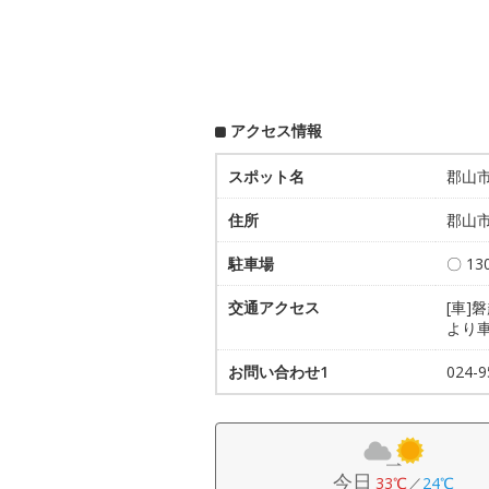
アクセス情報
スポット名
郡山
住所
郡山市
駐車場
〇 13
交通アクセス
[車]
より車
お問い合わせ1
024-
今日
33℃
／
24℃