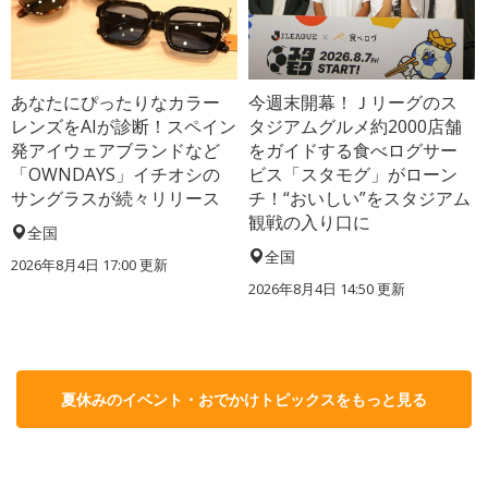
あなたにぴったりなカラー
今週末開幕！Ｊリーグのス
レンズをAIが診断！スペイン
タジアムグルメ約2000店舗
発アイウェアブランドなど
をガイドする食べログサー
「OWNDAYS」イチオシの
ビス「スタモグ」がローン
サングラスが続々リリース
チ！“おいしい”をスタジアム
観戦の入り口に
全国
全国
2026年8月4日 17:00
更新
2026年8月4日 14:50
更新
夏休みのイベント・おでかけトピックスをもっと見る