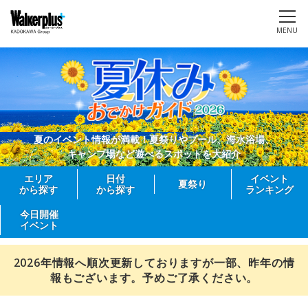
MENU
夏のイベント情報が満載！夏祭りやプール、海水浴場、
キャンプ場など遊べるスポットを大紹介
エリア
日付
イベント
夏祭り
から探す
から探す
ランキング
今日開催
イベント
2026年情報へ順次更新しておりますが一部、昨年の情
報もございます。予めご了承ください。