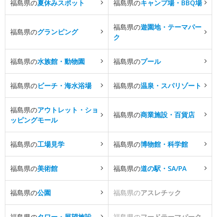
福島県の
夏休みスポット
福島県の
キャンプ場・BBQ場
福島県の
遊園地・テーマパー
福島県の
グランピング
ク
福島県の
水族館・動物園
福島県の
プール
福島県の
ビーチ・海水浴場
福島県の
温泉・スパリゾート
福島県の
アウトレット・ショ
福島県の
商業施設・百貨店
ッピングモール
福島県の
工場見学
福島県の
博物館・科学館
福島県の
美術館
福島県の
道の駅・SA/PA
福島県の
公園
福島県の
アスレチック
福島県の
タワー・展望施設
福島県の
フードテーマパーク