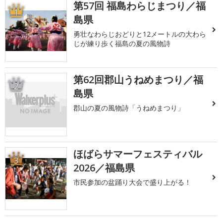
第57回 福島わらじまつり／福
1
島県
勇壮なわらじおどりと12メートルの大わら
じが練り歩く福島の夏の風物詩
第62回郡山うねめまつり／福
2
島県
郡山の夏の風物詩「うねめまつり」
ほばらサマーフェスティバル
3
2026／福島県
市民参加の盆踊り大会で盛り上がる！