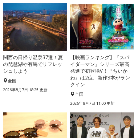
関西の日帰り温泉37選！夏
【映画ランキング】『スパ
の琵琶湖や有馬でリフレッ
イダーマン』シリーズ最高
シュしよう
発進で初登場V！『ちいか
わ』は2位、新作3本がラン
全国
クイン
2026年8月7日 18:25
更新
全国
2026年8月7日 11:00
更新