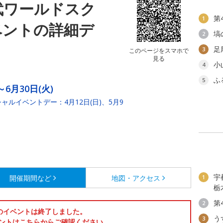
武ワールドスク
第
1
ベントの詳細デ
塙
2
足
3
このページをスマホで
見る
小
4
ふ
5
～6月30日(火)
シャルイベントデー：4月12日(日)、5月9
宇
開催期間など
地図・アクセス
1
栃
第
2
のイベントは終了しました。
う
3
ントはこちらからご確認ください。