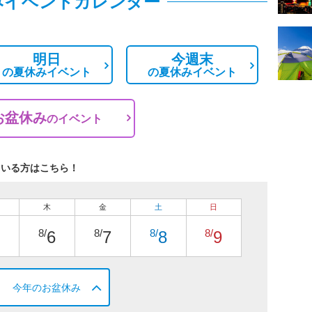
みイベントカレンダー
明日
今週末
の
夏休みイベント
の
夏休みイベント
お盆休み
の
イベント
ている方はこちら！
木
金
土
日
8/
8/
8/
8/
6
7
8
9
今年のお盆休み