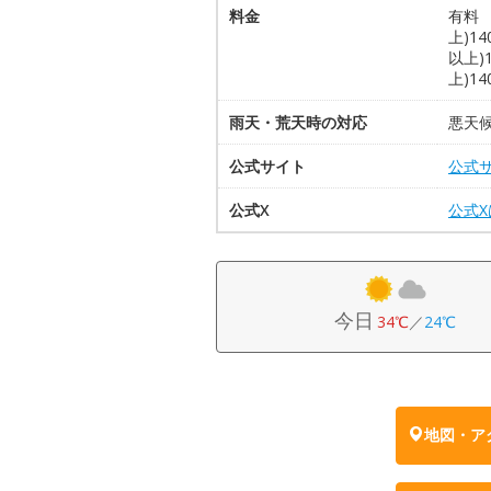
料金
有料 
上)1
以上)
上)1
雨天・荒天時の対応
悪天
公式サイト
公式
公式X
公式
今日
34℃
／
24℃
地図・ア