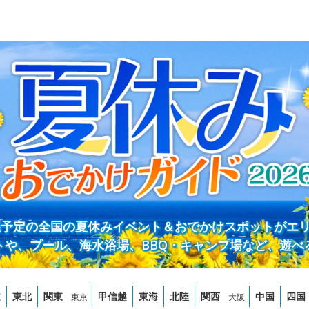
開催予定の全国の夏休みイベント＆おでかけスポットがエ
トや、プール、海水浴場、BBQ・キャンプ場など、遊べ
道
東北
関東
甲信越
東海
北陸
関西
中国
四国
東京
大阪