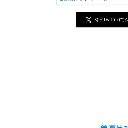
X(旧Twitter)