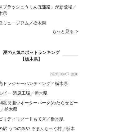
スプラッシュうりんぼ迷路」が新登場／
木県
怪ミュージアム／栃木県
もっと見る
夏の人気スポットランキング
【栃木県】
2026/08/07 更新
光トレジャーハンティング／栃木県
ルビー 清原工場／栃木県
利渡良瀬ウオーターパーク(わたらせビー
)／栃木県
ビリティリゾートもてぎ／栃木県
の駅 うつのみや ろまんちっく村／栃木