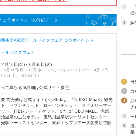
「
4
栃
ア コラボイベントの詳細データ
妖
5
の新生姜×東武ワールドスクウェア コラボイベント
ワールドスクウェア
年4月10日(金)～6月30日(火)
：5月11日(月)～13日(水) スペシャルイベントデー：4月12日
5月9日(土)、6月6日(土)
日
1
よって異なる※詳細は公式サイト参照
カ
2
要 前売券は公式サイトからKKday、「NIKKO MaaS」観光
足
3
ット、セブンチケット、ローソンチケット、ファミリーマー
チ
ット、JTBレジャーチケット、またはTOBU MALL、鬼怒
モ
川治温泉の主なホテル、鬼怒川温泉駅ツーリストセンター、
4
日光駅ツーリストセンター、東武トップツアーズ各支店で販
道
5
県