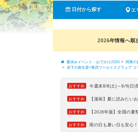
日付から探す
エ
2026年情報へ
夏休みイベント・おでかけ2026
関東の
岩下の新生姜×東武ワールドスクウェア コ
今週末8/8(土)～8/9
おすすめ
【漫画】夏に読みたい
おすすめ
【2026年版】全国の
おすすめ
雨の日も暑い日も安心
おすすめ