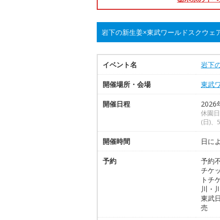
岩下の新生姜×東武ワールドスクウェ
イベント名
岩下
開催場所・会場
東武
開催日程
2026
休園日
(日)、
開催時間
日に
予約
予約不
チケ
トチケ
川・
東武
売