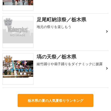
足尾町納涼祭／栃木県
2
地元の祭りを楽しもう
塙の天祭／栃木県
3
綾竹踊りや扇子踊りをダイナミックに披露
栃木県の夏の人気夏祭りランキング