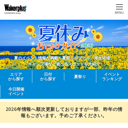
MENU
夏のイベント情報が満載！夏祭りやプール、海水浴場、
キャンプ場など遊べるスポットを大紹介
エリア
日付
イベント
夏祭り
から探す
から探す
ランキング
今日開催
イベント
2026年情報へ順次更新しておりますが一部、昨年の情
報もございます。予めご了承ください。