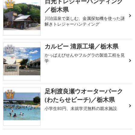
日光トレジャーハンティング
1
／栃木県
川治温泉で楽しむ、金属探知機を使った謎
解きトレジャーハンティング
カルビー 清原工場／栃木県
2
かっぱえびせんやフルグラの製造工程を見
学
足利渡良瀬ウオーターパーク
3
(わたらせビーチ)／栃木県
小学生80円、未就学児無料の親水施設