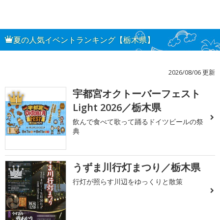
夏の人気イベントランキング【栃木県】
2026/08/06 更新
宇都宮オクトーバーフェスト
1
Light 2026／栃木県
飲んで食べて歌って踊るドイツビールの祭
典
うずま川行灯まつり／栃木県
2
行灯が照らす川辺をゆっくりと散策