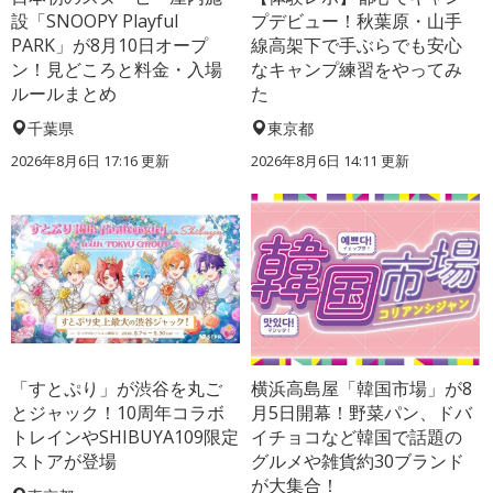
設「SNOOPY Playful
プデビュー！秋葉原・山手
PARK」が8月10日オープ
線高架下で手ぶらでも安心
ン！見どころと料金・入場
なキャンプ練習をやってみ
ルールまとめ
た
千葉県
東京都
2026年8月6日 17:16
更新
2026年8月6日 14:11
更新
「すとぷり」が渋谷を丸ご
横浜高島屋「韓国市場」が8
とジャック！10周年コラボ
月5日開幕！野菜パン、ドバ
トレインやSHIBUYA109限定
イチョコなど韓国で話題の
ストアが登場
グルメや雑貨約30ブランド
が大集合！