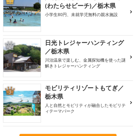
1
(わたらせビーチ)／栃木県
小学生80円、未就学児無料の親水施設
日光トレジャーハンティング
2
／栃木県
川治温泉で楽しむ、金属探知機を使った謎
解きトレジャーハンティング
モビリティリゾートもてぎ／
3
栃木県
人と自然とモビリティが融合したモビリテ
ィテーマパーク