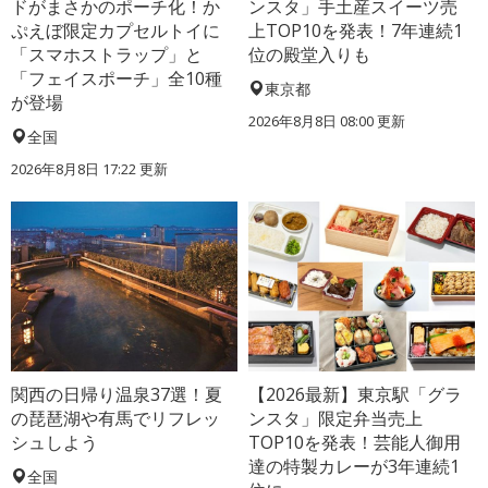
ドがまさかのポーチ化！か
ンスタ」手土産スイーツ売
ぷえぼ限定カプセルトイに
上TOP10を発表！7年連続1
「スマホストラップ」と
位の殿堂入りも
「フェイスポーチ」全10種
東京都
が登場
2026年8月8日 08:00
更新
全国
2026年8月8日 17:22
更新
関西の日帰り温泉37選！夏
【2026最新】東京駅「グラ
の琵琶湖や有馬でリフレッ
ンスタ」限定弁当売上
シュしよう
TOP10を発表！芸能人御用
達の特製カレーが3年連続1
全国