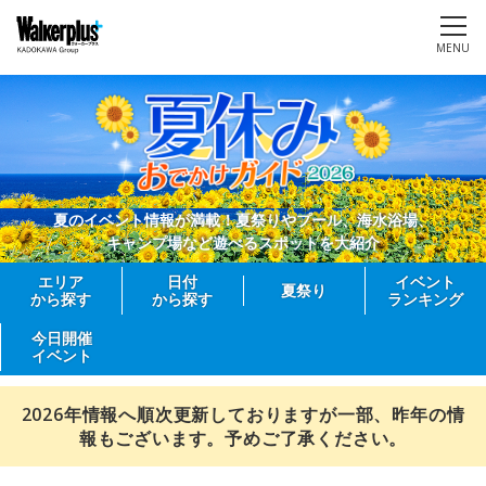
MENU
夏のイベント情報が満載！夏祭りやプール、海水浴場、
キャンプ場など遊べるスポットを大紹介
エリア
日付
イベント
夏祭り
から探す
から探す
ランキング
今日開催
イベント
2026年情報へ順次更新しておりますが一部、昨年の情
報もございます。予めご了承ください。