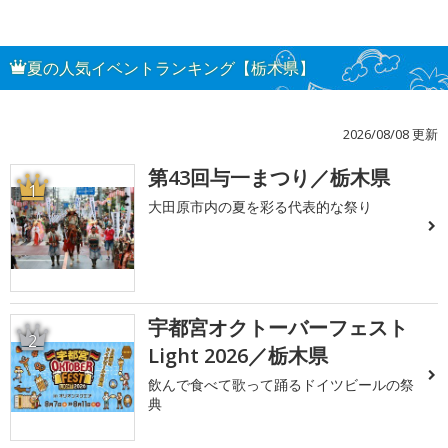
夏の人気イベントランキング【栃木県】
2026/08/08 更新
第43回与一まつり／栃木県
1
大田原市内の夏を彩る代表的な祭り
宇都宮オクトーバーフェスト
2
Light 2026／栃木県
飲んで食べて歌って踊るドイツビールの祭
典