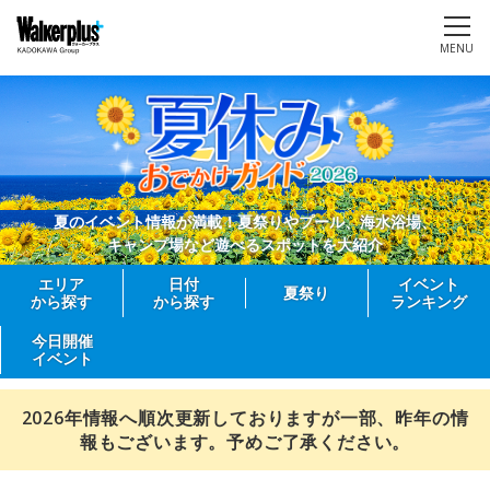
MENU
夏のイベント情報が満載！夏祭りやプール、海水浴場、
キャンプ場など遊べるスポットを大紹介
エリア
日付
イベント
夏祭り
から探す
から探す
ランキング
今日開催
イベント
2026年情報へ順次更新しておりますが一部、昨年の情
報もございます。予めご了承ください。