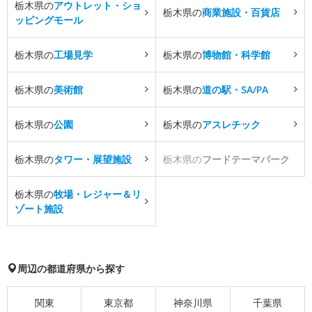
栃木県の
アウトレット・ショ
栃木県の
商業施設・百貨店
ッピングモール
栃木県の
工場見学
栃木県の
博物館・科学館
栃木県の
美術館
栃木県の
道の駅・SA/PA
栃木県の
公園
栃木県の
アスレチック
栃木県の
タワー・展望施設
栃木県の
フードテーマパーク
栃木県の
牧場・レジャー＆リ
ゾート施設
周辺の都道府県から探す
関東
東京都
神奈川県
千葉県