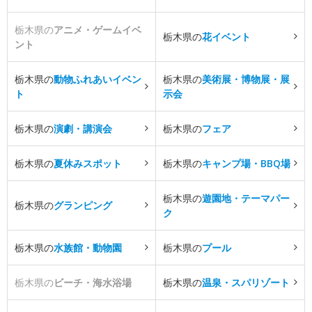
栃木県の
アニメ・ゲームイベ
栃木県の
花イベント
ント
栃木県の
動物ふれあいイベン
栃木県の
美術展・博物展・展
ト
示会
栃木県の
演劇・講演会
栃木県の
フェア
栃木県の
夏休みスポット
栃木県の
キャンプ場・BBQ場
栃木県の
遊園地・テーマパー
栃木県の
グランピング
ク
栃木県の
水族館・動物園
栃木県の
プール
栃木県の
ビーチ・海水浴場
栃木県の
温泉・スパリゾート