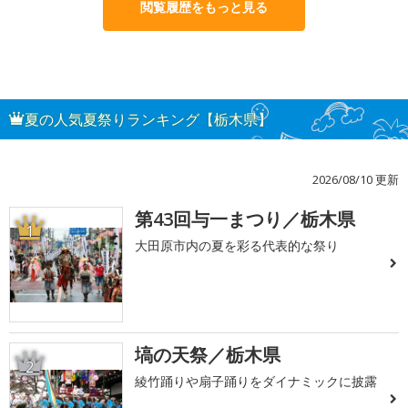
閲覧履歴をもっと見る
夏の人気夏祭りランキング【栃木県】
2026/08/10 更新
第43回与一まつり／栃木県
1
大田原市内の夏を彩る代表的な祭り
塙の天祭／栃木県
2
綾竹踊りや扇子踊りをダイナミックに披露