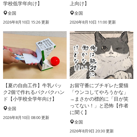
学校低学年向け】
上向け】
全国
全国
2026年8月10日 15:26
更新
2026年8月10日 11:00
更新
【夏の自由工作】牛乳パッ
お留守番にブチギレた愛猫
ク2個で作れるパクパクハン
「ウンコしてやろうかな」
ド【小学校全学年向け】
→まさかの標的に「目が笑
ってない！」と恐怖【作者
全国
に聞く】
2026年8月10日 08:00
更新
全国
2026年8月9日 20:30
更新