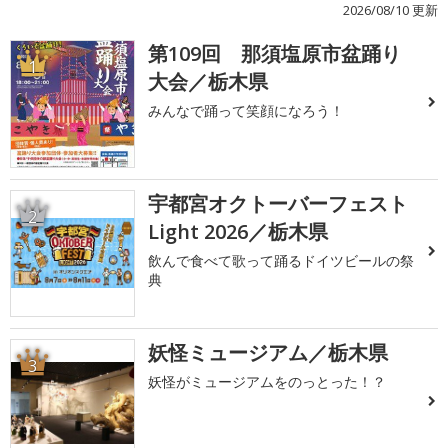
2026/08/10 更新
第109回 那須塩原市盆踊り
1
大会／栃木県
みんなで踊って笑顔になろう！
宇都宮オクトーバーフェスト
2
Light 2026／栃木県
飲んで食べて歌って踊るドイツビールの祭
典
妖怪ミュージアム／栃木県
3
妖怪がミュージアムをのっとった！？