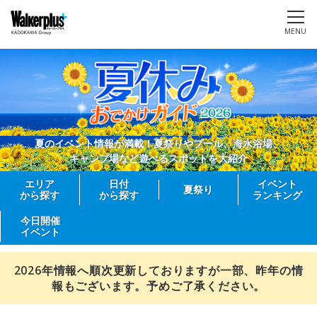
MENU
夏のイベント情報が満載！夏祭りやプール、海水浴場、
キャンプ場など遊べるスポットを大紹介
エリア
日付
イベント
夏祭り
から探す
から探す
ランキング
今日開催
イベント
2026年情報へ順次更新しておりますが一部、昨年の情
報もございます。予めご了承ください。