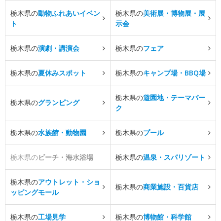
栃木県の
動物ふれあいイベン
栃木県の
美術展・博物展・展
ト
示会
栃木県の
演劇・講演会
栃木県の
フェア
栃木県の
夏休みスポット
栃木県の
キャンプ場・BBQ場
栃木県の
遊園地・テーマパー
栃木県の
グランピング
ク
栃木県の
水族館・動物園
栃木県の
プール
栃木県の
ビーチ・海水浴場
栃木県の
温泉・スパリゾート
栃木県の
アウトレット・ショ
栃木県の
商業施設・百貨店
ッピングモール
栃木県の
工場見学
栃木県の
博物館・科学館