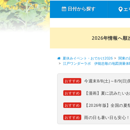
日付から探す
エ
2026年情報へ
夏休みイベント・おでかけ2026
関東の
江戸ワンダーラボ 伊能忠敬の地図測量体
今週末8/8(土)～8/9
おすすめ
【漫画】夏に読みたい
おすすめ
【2026年版】全国の
おすすめ
雨の日も暑い日も安心
おすすめ