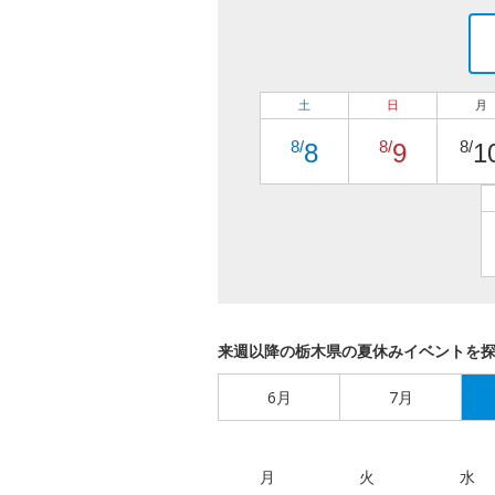
土
日
月
8/
8/
8/
8
9
1
来週以降の栃木県の夏休みイベントを
6月
7月
月
火
水