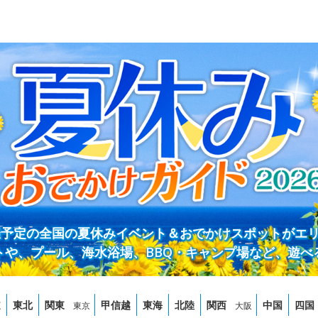
開催予定の全国の夏休みイベント＆おでかけスポットがエ
トや、プール、海水浴場、BBQ・キャンプ場など、遊べ
道
東北
関東
甲信越
東海
北陸
関西
中国
四国
東京
大阪