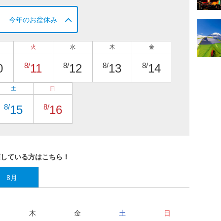
今年のお盆休み
火
水
木
金
8/
8/
8/
8/
0
11
12
13
14
土
日
8/
8/
15
16
探している方はこちら！
8月
木
金
土
日