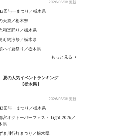
2026/08/08 更新
43回与一まつり／栃木県
の天祭／栃木県
光和楽踊り／栃木県
尾町納涼祭／栃木県
須ハイ夏祭り／栃木県
もっと見る
夏の人気イベントランキング
【栃木県】
2026/08/08 更新
43回与一まつり／栃木県
都宮オクトーバーフェスト Light 2026／
木県
ずま川行灯まつり／栃木県