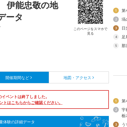
 伊能忠敬の地
第
1
データ
塙
2
村
日
3
このページをスマホで
見る
足
4
那
5
開催期間など
地図・アクセス
のイベントは終了しました。
第
1
ントはこちらからご確認ください。
宇
2
栃
量体験の詳細データ
う
3