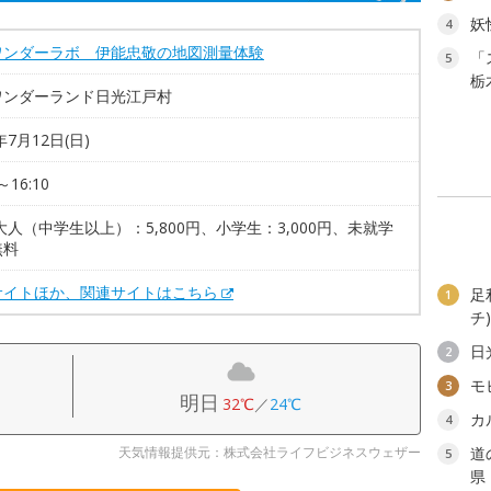
妖
4
ワンダーラボ 伊能忠敬の地図測量体験
「
5
栃
ワンダーランド日光江戸村
年7月12日(日)
～16:10
大人（中学生以上）：5,800円、小学生：3,000円、未就学
無料
サイトほか、関連サイトはこちら
足
1
チ
日
2
モ
3
明日
32℃
／
24℃
カ
4
天気情報提供元：株式会社ライフビジネスウェザー
道
5
県