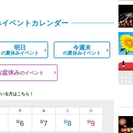
みイベントカレンダー
明日
今週末
の
夏休みイベント
の
夏休みイベント
お盆休み
の
イベント
ている方はこちら！
木
金
土
日
8/
8/
8/
8/
6
7
8
9