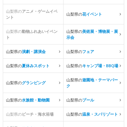
山梨県の
アニメ・ゲームイベ
山梨県の
花イベント
ント
山梨県の
動物ふれあいイベン
山梨県の
美術展・博物展・展
ト
示会
山梨県の
演劇・講演会
山梨県の
フェア
山梨県の
夏休みスポット
山梨県の
キャンプ場・BBQ場
山梨県の
遊園地・テーマパー
山梨県の
グランピング
ク
山梨県の
水族館・動物園
山梨県の
プール
山梨県の
ビーチ・海水浴場
山梨県の
温泉・スパリゾート