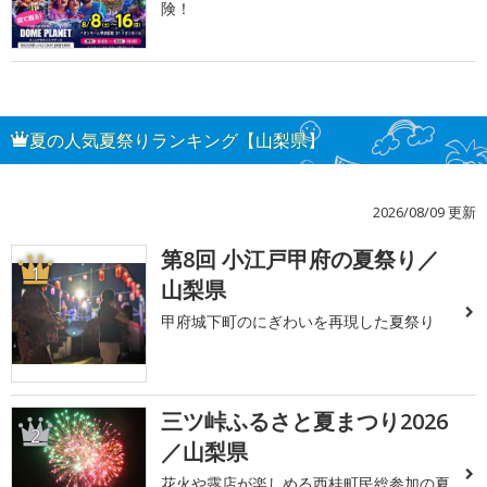
険！
夏の人気夏祭りランキング【山梨県】
2026/08/09 更新
第8回 小江戸甲府の夏祭り／
1
山梨県
甲府城下町のにぎわいを再現した夏祭り
三ツ峠ふるさと夏まつり2026
2
／山梨県
花火や露店が楽しめる西桂町民総参加の夏