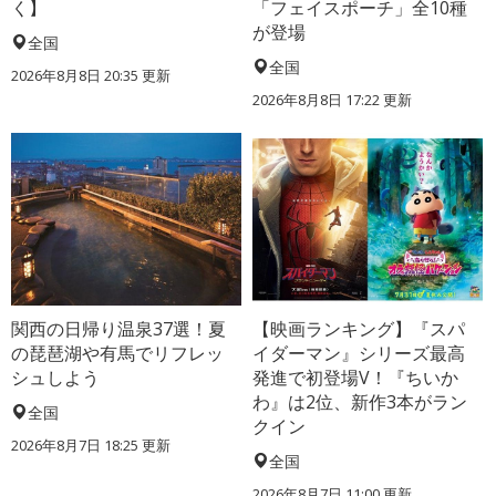
く】
「フェイスポーチ」全10種
が登場
全国
全国
2026年8月8日 20:35
更新
2026年8月8日 17:22
更新
関西の日帰り温泉37選！夏
【映画ランキング】『スパ
の琵琶湖や有馬でリフレッ
イダーマン』シリーズ最高
シュしよう
発進で初登場V！『ちいか
わ』は2位、新作3本がラン
全国
クイン
2026年8月7日 18:25
更新
全国
2026年8月7日 11:00
更新