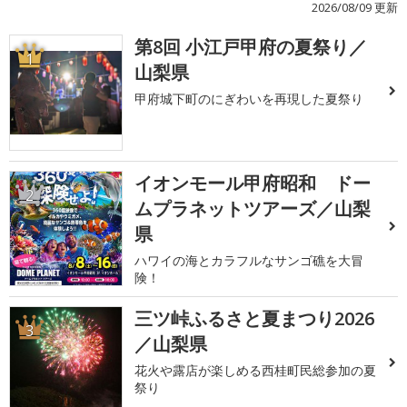
2026/08/09 更新
第8回 小江戸甲府の夏祭り／
1
山梨県
甲府城下町のにぎわいを再現した夏祭り
イオンモール甲府昭和 ドー
2
ムプラネットツアーズ／山梨
県
ハワイの海とカラフルなサンゴ礁を大冒
険！
三ツ峠ふるさと夏まつり2026
3
／山梨県
花火や露店が楽しめる西桂町民総参加の夏
祭り