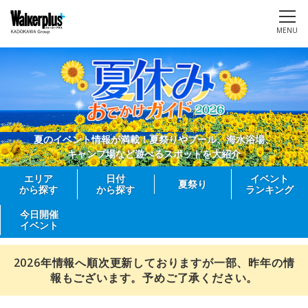
MENU
夏のイベント情報が満載！夏祭りやプール、海水浴場、
キャンプ場など遊べるスポットを大紹介
エリア
日付
イベント
夏祭り
から探す
から探す
ランキング
今日開催
イベント
2026年情報へ順次更新しておりますが一部、昨年の情
報もございます。予めご了承ください。