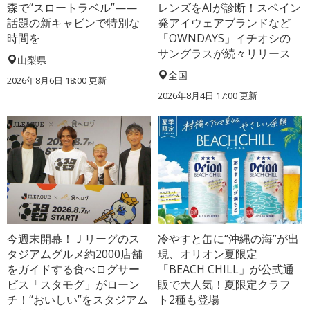
森で“スロートラベル”——
レンズをAIが診断！スペイン
話題の新キャビンで特別な
発アイウェアブランドなど
時間を
「OWNDAYS」イチオシの
サングラスが続々リリース
山梨県
全国
2026年8月6日 18:00
更新
2026年8月4日 17:00
更新
今週末開幕！Ｊリーグのス
冷やすと缶に“沖縄の海”が出
タジアムグルメ約2000店舗
現、オリオン夏限定
をガイドする食べログサー
「BEACH CHILL」が公式通
ビス「スタモグ」がローン
販で大人気！夏限定クラフ
チ！“おいしい”をスタジアム
ト2種も登場