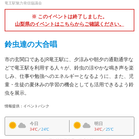
竜王駅魅力発信協議会
※ このイベントは終了しました。
山梨県のイベントはこちらからご確認ください。
鈴虫達の大合唱
市の玄関口であるJR竜王駅に、夕涼みや朝夕の通勤通学な
どで竜王駅を利用する人々が、鈴虫の涼やかな鳴き声を楽
しみ、仕事や勉強へのエネルギーとなるように、また、児
童・生徒の夏休みの学習の機会としても活用できるよう鈴
虫を展示。
情報提供：イベントバンク
今日
明日
34℃
／
24℃
34℃
／
25℃