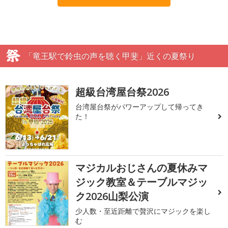
「竜王駅で鈴虫の声を聴く甲斐」近くの夏祭り
超級台湾屋台祭2026
台湾屋台祭がパワーアップして帰ってき
た！
マジカルおじさんの夏休みマ
ジック教室＆テーブルマジッ
ク2026山梨公演
少人数・至近距離で贅沢にマジックを楽し
む