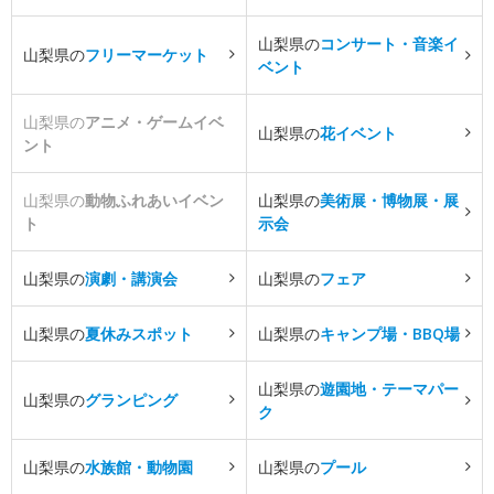
山梨県の
コンサート・音楽イ
山梨県の
フリーマーケット
ベント
山梨県の
アニメ・ゲームイベ
山梨県の
花イベント
ント
山梨県の
動物ふれあいイベン
山梨県の
美術展・博物展・展
ト
示会
山梨県の
演劇・講演会
山梨県の
フェア
山梨県の
夏休みスポット
山梨県の
キャンプ場・BBQ場
山梨県の
遊園地・テーマパー
山梨県の
グランピング
ク
山梨県の
水族館・動物園
山梨県の
プール