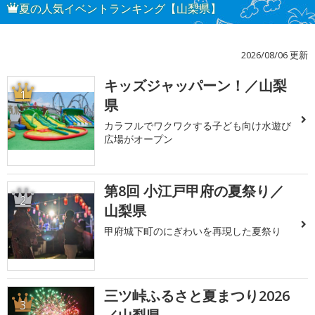
夏の人気イベントランキング【山梨県】
2026/08/06 更新
キッズジャッパーン！／山梨
1
県
カラフルでワクワクする子ども向け水遊び
広場がオープン
第8回 小江戸甲府の夏祭り／
2
山梨県
甲府城下町のにぎわいを再現した夏祭り
三ツ峠ふるさと夏まつり2026
3