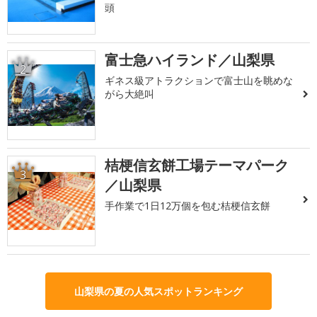
頭
富士急ハイランド／山梨県
2
ギネス級アトラクションで富士山を眺めな
がら大絶叫
桔梗信玄餅工場テーマパーク
3
／山梨県
手作業で1日12万個を包む桔梗信玄餅
山梨県の夏の人気スポットランキング