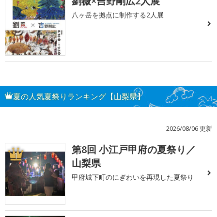
劉薇×吉野剛広2人展
八ヶ岳を拠点に制作する2人展
夏の人気夏祭りランキング【山梨県】
2026/08/06 更新
第8回 小江戸甲府の夏祭り／
1
山梨県
甲府城下町のにぎわいを再現した夏祭り