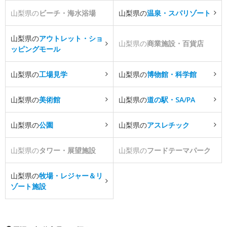
山梨県の
ビーチ・海水浴場
山梨県の
温泉・スパリゾート
山梨県の
アウトレット・ショ
山梨県の
商業施設・百貨店
ッピングモール
山梨県の
工場見学
山梨県の
博物館・科学館
山梨県の
美術館
山梨県の
道の駅・SA/PA
山梨県の
公園
山梨県の
アスレチック
山梨県の
タワー・展望施設
山梨県の
フードテーマパーク
山梨県の
牧場・レジャー＆リ
ゾート施設