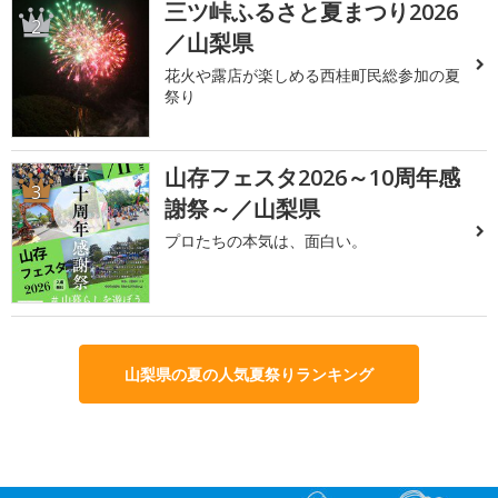
三ツ峠ふるさと夏まつり2026
2
／山梨県
花火や露店が楽しめる西桂町民総参加の夏
祭り
山存フェスタ2026～10周年感
3
謝祭～／山梨県
プロたちの本気は、面白い。
山梨県の夏の人気夏祭りランキング