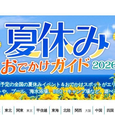
開催予定の全国の夏休みイベント＆おでかけスポットがエ
トや、プール、海水浴場、BBQ・キャンプ場など、遊べ
道
東北
関東
甲信越
東海
北陸
関西
中国
四国
東京
大阪