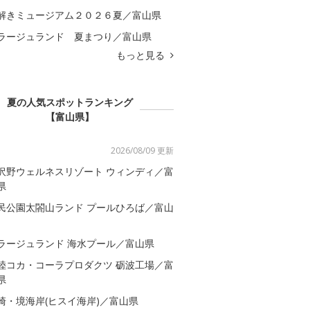
解きミュージアム２０２６夏／富山県
ラージュランド 夏まつり／富山県
もっと見る
夏の人気スポットランキング
【富山県】
2026/08/09 更新
沢野ウェルネスリゾート ウィンディ／富
県
民公園太閤山ランド プールひろば／富山
ラージュランド 海水プール／富山県
陸コカ・コーラプロダクツ 砺波工場／富
県
崎・境海岸(ヒスイ海岸)／富山県