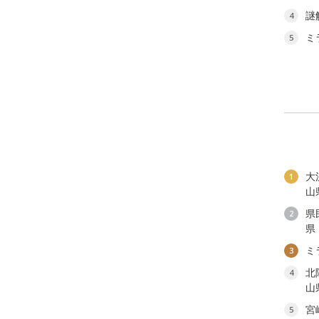
謎
4
ミ
5
大
1
山
県
2
県
ミ
3
北
4
山
宮
5