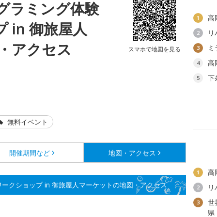
ログラミング体験
高
1
 in 御旅屋人
リ
2
・アクセス
ミ
3
スマホで地図を見る
高
4
下
5
無料イベント
開催期間など
地図・アクセス
高
1
ワークショップ in 御旅屋人マーケットの地図・アクセス
リ
2
世
3
県