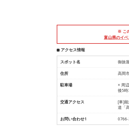
※ こ
富山県のイベ
アクセス情報
スポット名
御旅
住所
高岡市
駐車場
× 周
後5時
交通アクセス
[車]
道「
お問い合わせ1
076