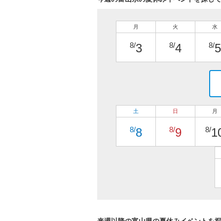
月
火
水
8/
8/
8/
3
4
5
土
日
月
8/
8/
8/
8
9
1
来週以降の富山県の夏休みイベントを