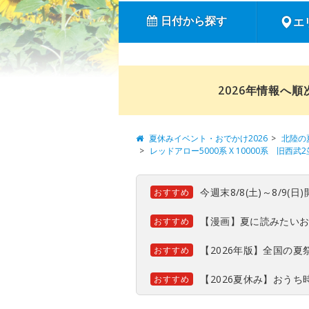
日付から探す
エ
2026年情報へ
夏休みイベント・おでかけ2026
北陸の
レッドアロー5000系 X 10000系 旧西
今週末8/8(土)～8/9
おすすめ
【漫画】夏に読みたい
おすすめ
【2026年版】全国の
おすすめ
【2026夏休み】おう
おすすめ