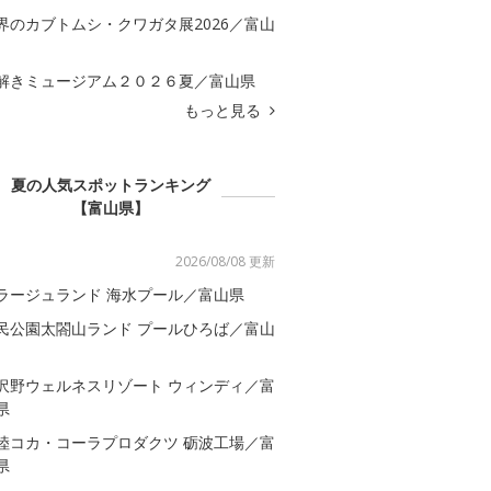
界のカブトムシ・クワガタ展2026／富山
解きミュージアム２０２６夏／富山県
もっと見る
夏の人気スポットランキング
【富山県】
2026/08/08 更新
ラージュランド 海水プール／富山県
民公園太閤山ランド プールひろば／富山
沢野ウェルネスリゾート ウィンディ／富
県
陸コカ・コーラプロダクツ 砺波工場／富
県