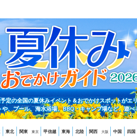
開催予定の全国の夏休みイベント＆おでかけスポットがエ
トや、プール、海水浴場、BBQ・キャンプ場など、遊べ
道
東北
関東
甲信越
東海
北陸
関西
中国
四国
東京
大阪