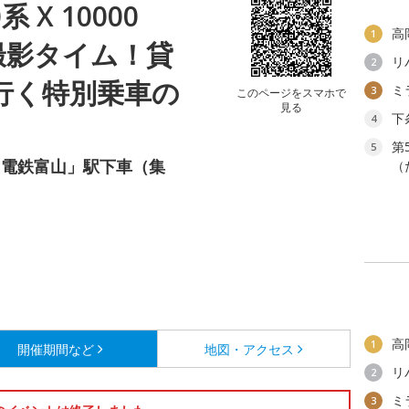
 X 10000
高
1
撮影タイム！貸
リ
2
で行く特別乗車の
ミ
3
このページをスマホで
見る
下
4
第
5
「電鉄富山」駅下車（集
（
高
1
開催期間など
地図・アクセス
リ
2
ミ
3