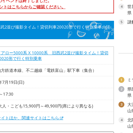
のイベントは終了しました。
世
ントはこちらからご確認ください。
4
県
謎
5
 旧西武2並び撮影タイム！貸切列車20020形で行く特別乗車の詳
アロー5000系 X 10000系 旧西武2並び撮影タイム！貸切
0020形で行く特別乗車
地方鉄道本線、不二越線「電鉄富山」駅下車（集合）
ミ
1
年7月19日(日)
県
2
～17:30
県
大
3
大人・こども15,900円～49,900円(席により異なる)
山
サイトほか、関連サイトはこちら
北
4
山