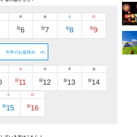
木
金
土
日
8/
8/
8/
8/
6
7
8
9
今年のお盆休み
火
水
木
金
8/
8/
8/
8/
0
11
12
13
14
土
日
8/
8/
15
16
探している方はこちら！