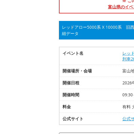
※ こ
富山県のイベ
レッドアロー5000系 X 10000系
細データ
イベント名
レッド
列車2
開催場所・会場
富山
開催日程
2026
開催時間
09:30
料金
有料 
公式サイト
公式