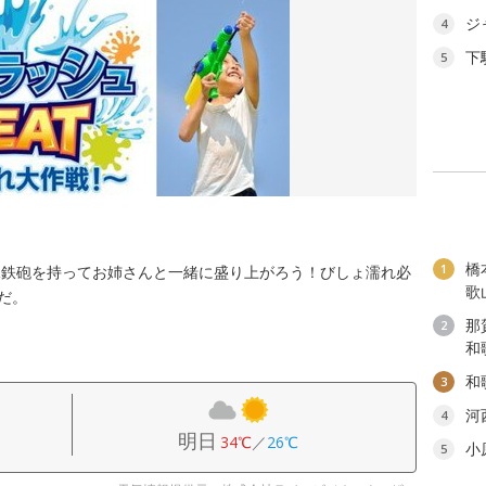
ジ
4
下
5
橋
1
水鉄砲を持ってお姉さんと一緒に盛り上がろう！びしょ濡れ必
歌
だ。
那
2
和
和
3
河
4
明日
34℃
／
26℃
小
5