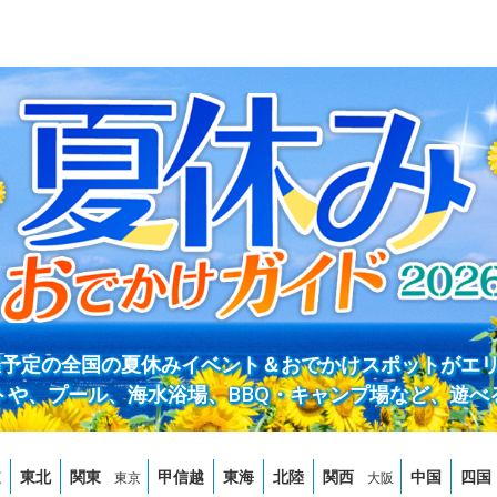
開催予定の全国の夏休みイベント＆おでかけスポットがエ
トや、プール、海水浴場、BBQ・キャンプ場など、遊べ
道
東北
関東
甲信越
東海
北陸
関西
中国
四国
東京
大阪