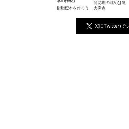
本の作製」
開花期の眺めは迫
樹脂標本を作ろう
力満点
X(旧Twitter)