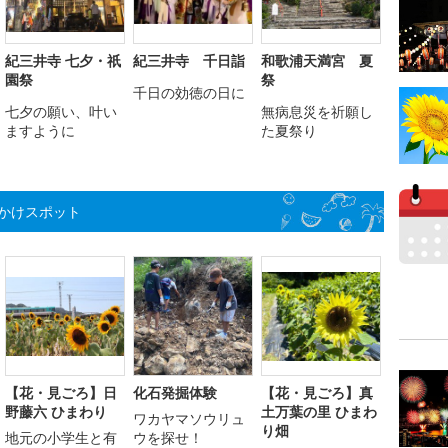
紀三井寺 七夕・祇
紀三井寺 千日詣
和歌浦天満宮 夏
園祭
祭
千日の効徳の日に
七夕の願い、叶い
無病息災を祈願し
ますように
た夏祭り
かけスポット
【花・見ごろ】日
化石発掘体験
【花・見ごろ】真
野藤六 ひまわり
土万葉の里 ひまわ
ワカヤマソウリュ
り畑
地元の小学生と有
ウを探せ！