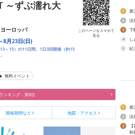
T ～ずぶ濡れ大
第
1
涼
2
トヨーロッパ
下
3
このページをスマホで
見る
し
4
～8月23日(日)
紀
3～15）の11日間。1日3回開催（約15
5
り。
無料イベント
ランキング：第8位
第
1
開催期間など
地図・アクセス
涼
2
【
3
和