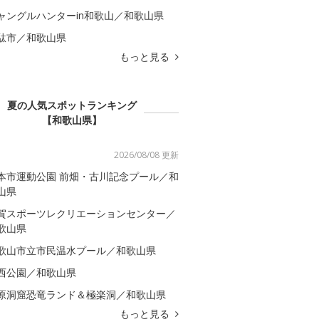
ャングルハンターin和歌山／和歌山県
駄市／和歌山県
もっと見る
夏の人気スポットランキング
【和歌山県】
2026/08/08 更新
本市運動公園 前畑・古川記念プール／和
山県
賀スポーツレクリエーションセンター／
歌山県
歌山市立市民温水プール／和歌山県
西公園／和歌山県
原洞窟恐竜ランド＆極楽洞／和歌山県
もっと見る