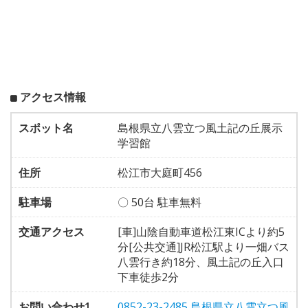
アクセス情報
スポット名
島根県立八雲立つ風土記の丘展示
学習館
住所
松江市大庭町456
駐車場
〇 50台 駐車無料
交通アクセス
[車]山陰自動車道松江東ICより約5
分[公共交通]JR松江駅より一畑バス
八雲行き約18分、風土記の丘入口
下車徒歩2分
お問い合わせ1
0852-23-2485 島根県立八雲立つ風