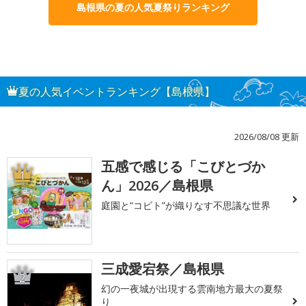
島根県の夏の人気夏祭りランキング
夏の人気イベントランキング【島根県】
2026/08/08 更新
五感で感じる「こびとづか
1
ん」2026／島根県
庭園と“コビト”が織りなす不思議な世界
三成愛宕祭／島根県
2
幻の一夜城が出現する雲南地方最大の夏祭
り