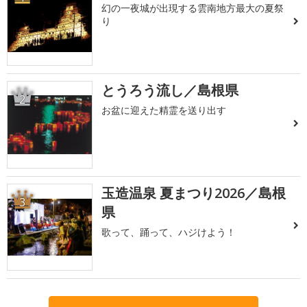
幻の一夜城が出現する雲南地方最大の夏祭
り
とうろう流し／島根県
2
お盆に迎えた精霊を送り出す
玉造温泉 夏まつり2026／島根
3
県
歌って、踊って、ハジけよう！