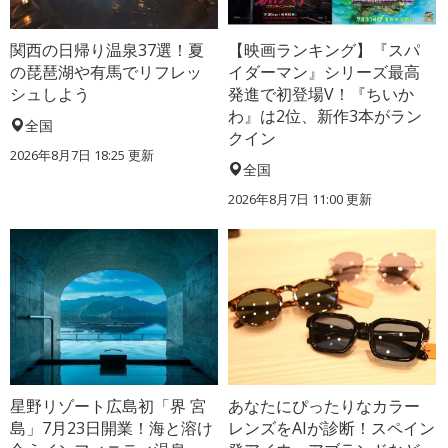
関西の日帰り温泉37選！夏
【映画ランキング】『スパ
の琵琶湖や有馬でリフレッ
イダーマン』シリーズ最高
シュしよう
発進で初登場V！『ちいか
わ』は2位、新作3本がラン
全国
クイン
2026年8月7日 18:25
更新
全国
2026年8月7日 11:00
更新
星野リゾート広島初「界 宮
あなたにぴったりなカラー
島」7月23日開業！海と溶け
レンズをAIが診断！スペイン