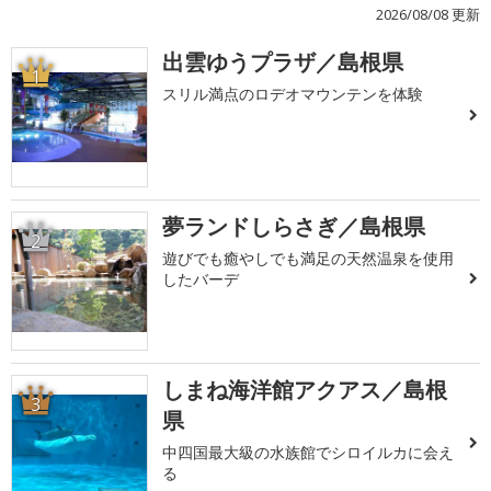
2026/08/08 更新
出雲ゆうプラザ／島根県
1
スリル満点のロデオマウンテンを体験
夢ランドしらさぎ／島根県
2
遊びでも癒やしでも満足の天然温泉を使用
したバーデ
しまね海洋館アクアス／島根
3
県
中四国最大級の水族館でシロイルカに会え
る