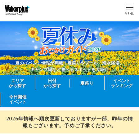
MENU
夏のイベント情報が満載！夏祭りやプール、海水浴場、
キャンプ場など遊べるスポットを大紹介
エリア
日付
イベント
夏祭り
から探す
から探す
ランキング
今日開催
イベント
2026年情報へ順次更新しておりますが一部、昨年の情
報もございます。予めご了承ください。