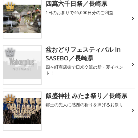
四萬六千日祭／長崎県
1
1日のお参りで46,000日分のご利益
盆おどりフェスティバル in
2
SASEBO／長崎県
四ヶ町商店街で日米交流の新・夏イベン
ト！
飯盛神社 みたま祭り／長崎県
3
郷土の先人に感謝の祈りを捧げるお祭り