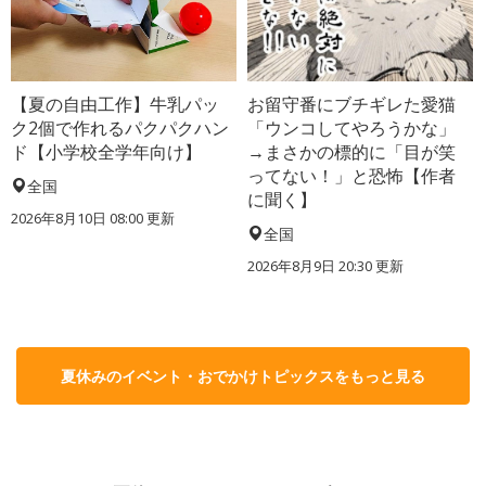
【夏の自由工作】牛乳パッ
お留守番にブチギレた愛猫
ク2個で作れるパクパクハン
「ウンコしてやろうかな」
ド【小学校全学年向け】
→まさかの標的に「目が笑
ってない！」と恐怖【作者
全国
に聞く】
2026年8月10日 08:00
更新
全国
2026年8月9日 20:30
更新
夏休みのイベント・おでかけトピックスをもっと見る