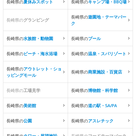
長崎県の
夏休みスポット
長崎県の
キャンプ場・BBQ場
長崎県の
遊園地・テーマパー
長崎県の
グランピング
ク
長崎県の
水族館・動物園
長崎県の
プール
長崎県の
ビーチ・海水浴場
長崎県の
温泉・スパリゾート
長崎県の
アウトレット・ショ
長崎県の
商業施設・百貨店
ッピングモール
長崎県の
工場見学
長崎県の
博物館・科学館
長崎県の
美術館
長崎県の
道の駅・SA/PA
長崎県の
公園
長崎県の
アスレチック
長崎県の
タワー・展望施設
長崎県の
フードテーマパーク