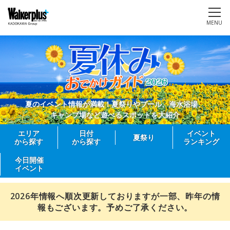
MENU
夏のイベント情報が満載！夏祭りやプール、海水浴場、
キャンプ場など遊べるスポットを大紹介
エリア
日付
イベント
夏祭り
から探す
から探す
ランキング
今日開催
イベント
2026年情報へ順次更新しておりますが一部、昨年の情
報もございます。予めご了承ください。