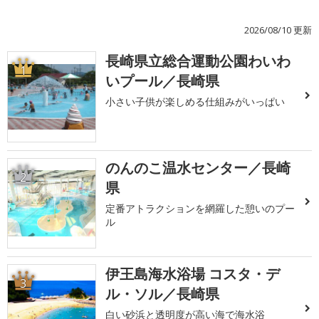
2026/08/10 更新
長崎県立総合運動公園わいわ
1
いプール／長崎県
小さい子供が楽しめる仕組みがいっぱい
のんのこ温水センター／長崎
2
県
定番アトラクションを網羅した憩いのプー
ル
伊王島海水浴場 コスタ・デ
3
ル・ソル／長崎県
白い砂浜と透明度が高い海で海水浴