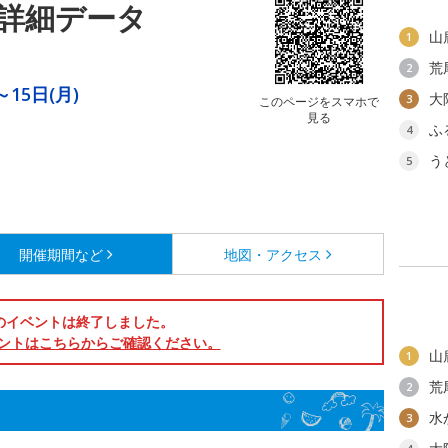
詳細データ
山
1
荒
2
～15日(月)
大
3
このページをスマホで
見る
ふ
4
う
5
開催期間など
地図・アクセス
のイベントは終了しました。
ントはこちらからご確認ください。
山
1
荒
2
水
3