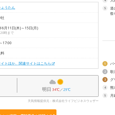
大
4
ひょうたん
道
5
祭り
神社
年6月11日(木)～15日(月)
は20時まで
～17:00
無料
サイトほか、関連サイトはこちら
パ
1
歌
2
グ
3
熊
4
明日
34℃
／
29℃
月
5
天気情報提供元：株式会社ライフビジネスウェザー