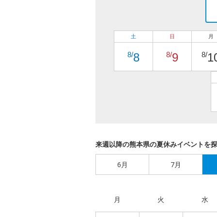
土
日
月
8/
8/
8/
8
9
1
来週以降の熊本県の夏休みイベントを
6月
7月
月
火
水