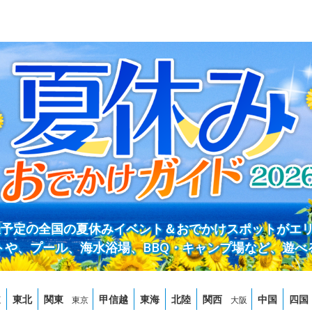
開催予定の全国の夏休みイベント＆おでかけスポットがエ
トや、プール、海水浴場、BBQ・キャンプ場など、遊べ
道
東北
関東
甲信越
東海
北陸
関西
中国
四国
東京
大阪