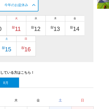
今年のお盆休み
火
水
木
金
8/
8/
8/
8/
0
11
12
13
14
土
日
8/
8/
15
16
探している方はこちら！
8月
木
金
土
日