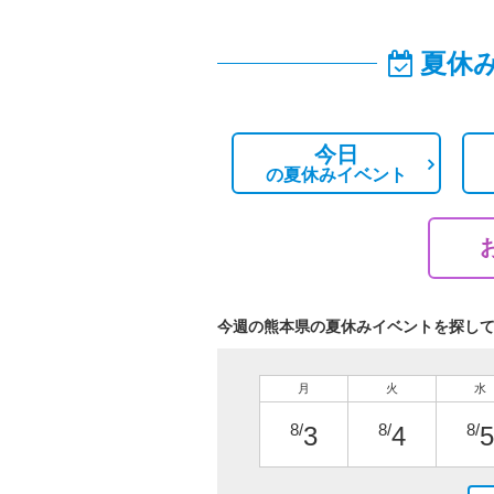
夏休
今日
の
夏休みイベント
今週の熊本県の夏休みイベントを探し
月
火
水
8/
8/
8/
3
4
5