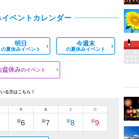
みイベントカレンダー
明日
今週末
の
夏休みイベント
の
夏休みイベント
お盆休み
の
イベント
ている方はこちら！
木
金
土
日
8/
8/
8/
8/
6
7
8
9